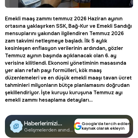
Emekli maaş zammı temmuz 2026 Haziran ayının
ortasına yaklaşırken SSK, Bağ-Kur ve
Emekli Sandığı
mensuplarını yakından ilgilendiren Temmuz 2026
zam takvimi
netleşmeye başladı. İlk 5 aylık
kesinleşen enflasyon verilerinin ardından, gözler
Temmuz ayının başında açıklanacak olan 6. ay
verisine kilitlendi. Ekonomi yönetiminin masasında
yer alan
refah payı
formülleri, kök maaş
düzenlemeleri ve en düşük
emekli maaşı
tavan ücret
tahminleri milyonların bütçe planlamasını doğrudan
şekillendiriyor. İşte kuruşu kuruşuna Temmuz ayı
emekli zammı hesaplama detayları...
Haberlerimizi
Google’da tercih edilen
kaynak olarak ekleyin
Google'da Takip
Gelişmelerden anında
haberdar olun.