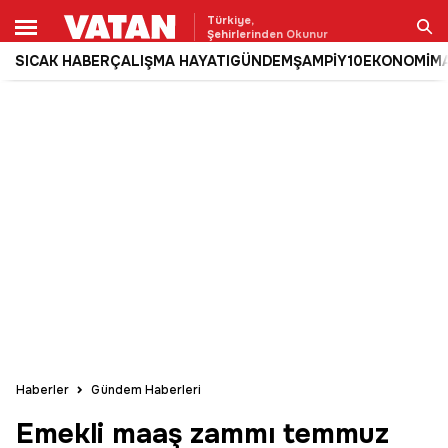
Türkiye,
Şehirlerinden Okunur
SICAK HABER
ÇALIŞMA HAYATI
GÜNDEM
ŞAMPİY10
EKONOMİ
M
Ara
Haberler
Gündem Haberleri
Emekli maaş zammı temmuz