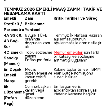
TEMMUZ 2026 EMEKLİ MAAŞ ZAMMI TAKİP VE
HESAPLAMA KARTI
Emekli
Zam
Kritik Tarihler ve Süreç
Statüsü /
Belirlenme
Parametre
Yöntemi
4A SSK &
6 Aylık TÜFE
Temmuz İlk Haftası: Haziran
oranında
ayı enflasyonunun
4B Bağ-
doğrudan zam
açıklanmasıyla oran netleşir.
Kur
alır.
4C Emekli
Toplu sözleşme
Memur emeklileri
için farklı
zammı +
bir katsayı ve sözleşme
Sandığı
Enflasyon farkı.
aritmetiği uygulanır.
(Memur)
En Düşük
Meclis
Kabine toplantısı ve TBMM
düzenlemesi ve
Plan Bütçe Komisyonu
Emekli
kanun teklifi
süreci belirler.
Maaşı
gerekir.
Ek
Cumhurbaşkanı
Enflasyon verisi
kararı veya
açıklandıktan sonra siyasi
Düzenleme
yasal
iradenin kararına bağlıdır.
(Refah
düzenleme.
Payı)