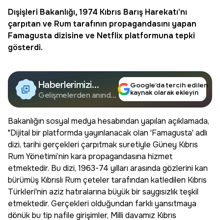
Dışişleri
Bakanlığı, 1974 Kıbrıs Barış Harekatı'nı
çarpıtan ve Rum tarafının propagandasını yapan
Famagusta dizisine ve
Netflix
platformuna tepki
gösterdi.
Haberlerimizi
Google’da tercih edilen
kaynak olarak ekleyin
Google'da Takip
Gelişmelerden anında
haberdar olun.
Edin
Bakanlığın sosyal medya hesabından yapılan açıklamada,
"Dijital bir platformda yayınlanacak olan 'Famagusta' adlı
dizi, tarihi gerçekleri çarpıtmak suretiyle Güney Kıbrıs
Rum Yönetimi’nin kara propagandasına hizmet
etmektedir. Bu dizi, 1963-74 yılları arasında gözlerini kan
bürümüş Kıbrıslı Rum çeteler tarafından katledilen Kıbrıs
Türkleri'nin aziz hatıralarına büyük bir saygısızlık teşkil
etmektedir. Gerçekleri olduğundan farklı yansıtmaya
dönük bu tip nafile girişimler, Milli davamız Kıbrıs