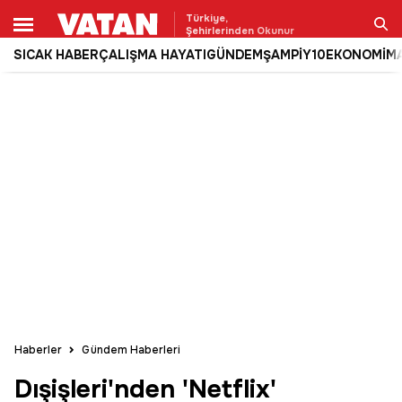
Türkiye,
Şehirlerinden Okunur
SICAK HABER
ÇALIŞMA HAYATI
GÜNDEM
ŞAMPİY10
EKONOMİ
M
Ara
Haberler
Gündem Haberleri
Dışişleri'nden 'Netflix'