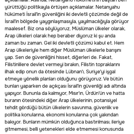
yürüttüğü politikayla örtüşen açıklamalar. Netanyahu
hükümeti İsrail'in güvenliğini iki devletli çözümde değil de
İsrail'in bölgede yaygınlaşmasıyla, yayılmacılığıyla görüyor
maalesef. Biz ona söylüyoruz, Müslüman ülkeler olarak,
Arap ülkeleri olarak hep beraber diyoruz ki şu anda
zaman bu zaman. Gel iki devletli çözümü kabul et. Hem
Arap ülkeleriyle hem diğer Müslüman ülkelerle barışını
yap. Sen de güvenliğini hisset, diğerleri de. Fakat,
Filistinlilere devlet vermeyi bırakın, Filistin topraklarını
ilhak edip onun da ötesinde Lübnan'ı, Suriye'yi işgal
etmeye yönelik planları olduğunu görüyoruz. Ve bütün
bunları yaparken de açıkçası İsrail'in güvenliği adı altında
yapıyor. Bununla da kalmıyor, Mısır'ın, Ürdün'ün ve hatta
buranın ötesindeki diğer Arap ülkelerinin, potansiyel
tehdit gördüğü bütün ülkelerin savunma, güvenlik ve
politika konularına, ekonomi konularına çok yakından
bakıyor. Bunların mümkün olduğunca bastırılması, ileriye
gitmemesi, belli yetenekleri elde etmemesi konusunda