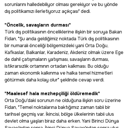
sorunlarını halledebiliyor olması gerekiyor ve bu yönde
dış politikamızı ilerletiyoruz açıkçası" dedi.
"Öncelik, savaşların durması"
Türk dış politikasının önceliklerine ilişkin bir soruya Bakan
Fidan, "Şu anda geldiğimiz noktada Türk dış politikasının
bir numaralı önceliği bölgemizdeki yani Orta Doğu,
Kafkaslar, Balkanlar, Karadeniz, Akdeniz olmak üzere Ege
de dahil çatışmaların yatışması, savaşların durması,
istikrarsızlık ortamının ortadan kalkması. Bu olduğu
zaman ekonomik kalkınma ve halka temel hizmetleri
götürmek daha kolay olur" şeklinde cevap verdi.
"Maalesef hala mezhepçiliği öldüremedik"
Orta Doğu'daki sorunun ne olduğuna ilişkin soru üzerine
Fidan, "Temel noktalarına baktığımız zaman tabii bir
tarihsel geçmiş var. İkincisi, bölge ülkelerinin tabii ulus
devlet olma yaşları biraz daha erken. Yani Birinci Dünya
Savaşı'ndan sonra, İkinci Dünya Savaşı'ndan sonra ulus