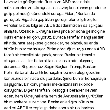
Lavrov ile görüşmede Rusya ve ABD arasındaki
müzakereler ve Ukrayna'daki savaş konularının gündeme
gelip gelmediği yönündeki soruya Fidan, "Bunları da
görüştük. Riyad'da yaptıkları görüşmelerle ilgili bilgiler
verdiler. Biz bu bilgileri ABD'li dostlarımızdan da açıkçası
almıştık. Özellikle, Ukrayna savaşında bir sona gelindiğine
ilişkin emareleri görüyoruz. Burada taraflar hangi şartlar
altında, nasıl ateşkese gidecekler, ne olacak, şu anda
bütün bunlar tartışılıyor. Bizim gördüğümüz, şu anda ABD
tarafı bir temsilci atayacak, sonra Ruslar bir temsilci
atayacaklar. Her iki tarafta da siyasi irade oluşmuş
durumda. Biliyorsunuz Sayın Başkan Trump, Başkan
Putin, iki taraf da artık konuşalım, bu meseleyi çözelim
konusunda bir irade oluşturdular. Şimdi bunlar konuşmaya
başlıyorlar. Bir konuşmanın mekanizmasını ilk önce
kuruyorlar. Diğer taraftan, Kellogg'la beraber devam
eden, hem Ukraynalılarla hem de Avrupalılarla yürütülen
bir müzakere süreci var. Benim anladığım, bütün bu
verileri ABD'liler toplayıp daha sonra bir yol haritası