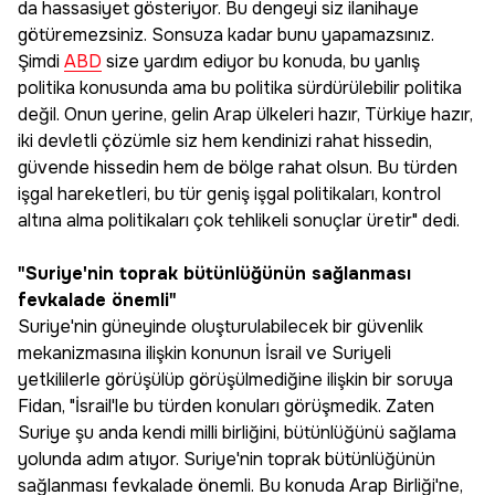
da hassasiyet gösteriyor. Bu dengeyi siz ilanihaye
götüremezsiniz. Sonsuza kadar bunu yapamazsınız.
Şimdi
ABD
size yardım ediyor bu konuda, bu yanlış
politika konusunda ama bu politika sürdürülebilir politika
değil. Onun yerine, gelin Arap ülkeleri hazır, Türkiye hazır,
iki devletli çözümle siz hem kendinizi rahat hissedin,
güvende hissedin hem de bölge rahat olsun. Bu türden
işgal hareketleri, bu tür geniş işgal politikaları, kontrol
altına alma politikaları çok tehlikeli sonuçlar üretir" dedi.
"Suriye'nin toprak bütünlüğünün sağlanması
fevkalade önemli"
Suriye'nin güneyinde oluşturulabilecek bir güvenlik
mekanizmasına ilişkin konunun İsrail ve Suriyeli
yetkililerle görüşülüp görüşülmediğine ilişkin bir soruya
Fidan, "İsrail'le bu türden konuları görüşmedik. Zaten
Suriye şu anda kendi milli birliğini, bütünlüğünü sağlama
yolunda adım atıyor. Suriye'nin toprak bütünlüğünün
sağlanması fevkalade önemli. Bu konuda Arap Birliği'ne,