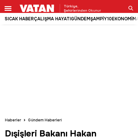
Türkiye,
Şehirlerinden Okunur
SICAK HABER
ÇALIŞMA HAYATI
GÜNDEM
ŞAMPİY10
EKONOMİ
M
Ara
Haberler
Gündem Haberleri
Dışişleri Bakanı Hakan