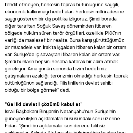
tehdit etmeyen, herkesin toprak bütünlüğüne saygılı,
ekonomik kalkınmayı hedef alan, herkesin milli iradesine
saygı gösteren bir dış politika izliyoruz. Şimdi burada,
diğer taraftan Soğuk Savaş döneminden itibaren
bölgede hüküm süren terör örgütleri, özellikle PKK'nın
varlığı da maalesef bir realite. Buna karşı yürüttüğümüz
bir mücadele var. Irak'ta işgalden itibaren kalan bir ortam
var. Suriye'de iç savaştan itibaren kalan bir ortam var.
Şimdi bunların hepsini hesaba katarak bir adım atmak
gerekiyor. Ama günün sonunda bizim hedefimiz
çatışmaların azaldığı, terörizmin olmadığı, herkesin toprak
bütünlüğünün sağlandığı, Filistinlilerin devlet sahibi
olduğu bir bölge görmek" dedi.
"Gel iki devletli çözümü kabul et"
İsrail Başbakanı Binyamin Netanyahu'nun Suriye'nin
güneyine ilişkin açıklamaları hususundaki soru üzerine
Fidan, "Şimdi bu açıklamalar son derece talihsiz
açıklamalar. Aslında, Netanyahu hükümetinin baştan beri