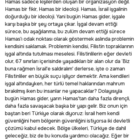
Hamas sadece kişilerden oluşan bir organizasyon değil.
Hamas bir fikir, Hamas bir ideoloji. Hamas, İsrail işgalinin
doğurduğu bir ideoloji. Yani bugün Hamas gider, işgale
karşı başka bir şey ortaya çıkar. İşgal devam ettiği
sürece, bu aşağılanma, bu zulüm devam ettiği sürece
Hamas'ı odak noktası olarak göstermek aslında problemin
kendisini saklamak. Problemin kendisi, Filistin topraklarının
işgal altında tutulması meselesi. Filistinlilerin eğer devleti
olur, 67 sınırları içerisinde yaşadıkları bir alan olur da ‘Biz
buna rağmen İsrail'e saldıralım' derlerse, işte o zaman
Filistinliler en büyük suçu işliyor demektir. Ama kendileri
işgal altındayken, her türlü temel haklarından mahrum
bırakılmış iken bu insanlar ne yapacaklar? Dolayısıyla
bugün Hamas gider, yarın Hamas'tan daha fazla dirençli,
daha fazla savaşacak başka bir yapı gelir. Biz onun için
baştan beri Türkiye olarak diyoruz: İsrail hem kendi
güvenliğini hem bölgenin güvenliğini istiyorsa iki devletli
çözümü kabul edecek. Bölge ülkeleri, Türkiye de dahil
geleceğiz, biz de bu konuda yardımcı olacağız. Eğer bir