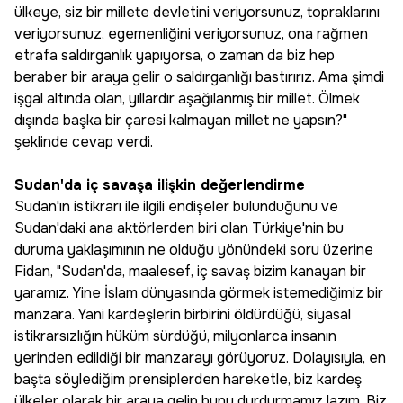
ülkeye, siz bir millete devletini veriyorsunuz, topraklarını
veriyorsunuz, egemenliğini veriyorsunuz, ona rağmen
etrafa saldırganlık yapıyorsa, o zaman da biz hep
beraber bir araya gelir o saldırganlığı bastırırız. Ama şimdi
işgal altında olan, yıllardır aşağılanmış bir millet. Ölmek
dışında başka bir çaresi kalmayan millet ne yapsın?"
şeklinde cevap verdi.
Sudan'da iç savaşa ilişkin değerlendirme
Sudan'ın istikrarı ile ilgili endişeler bulunduğunu ve
Sudan'daki ana aktörlerden biri olan Türkiye'nin bu
duruma yaklaşımının ne olduğu yönündeki soru üzerine
Fidan, "Sudan'da, maalesef, iç savaş bizim kanayan bir
yaramız. Yine İslam dünyasında görmek istemediğimiz bir
manzara. Yani kardeşlerin birbirini öldürdüğü, siyasal
istikrarsızlığın hüküm sürdüğü, milyonlarca insanın
yerinden edildiği bir manzarayı görüyoruz. Dolayısıyla, en
başta söylediğim prensiplerden hareketle, biz kardeş
ülkeler olarak bir araya gelip bunu durdurmamız lazım. Biz