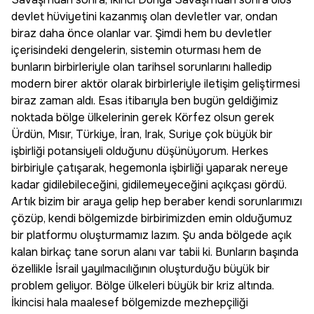
devlet hüviyetini kazanmış olan devletler var, ondan
biraz daha önce olanlar var. Şimdi hem bu devletler
içerisindeki dengelerin, sistemin oturması hem de
bunların birbirleriyle olan tarihsel sorunlarını halledip
modern birer aktör olarak birbirleriyle iletişim geliştirmesi
biraz zaman aldı. Esas itibarıyla ben bugün geldiğimiz
noktada bölge ülkelerinin gerek Körfez olsun gerek
Ürdün, Mısır, Türkiye, İran, Irak, Suriye çok büyük bir
işbirliği potansiyeli olduğunu düşünüyorum. Herkes
birbiriyle çatışarak, hegemonla işbirliği yaparak nereye
kadar gidilebileceğini, gidilemeyeceğini açıkçası gördü.
Artık bizim bir araya gelip hep beraber kendi sorunlarımızı
çözüp, kendi bölgemizde birbirimizden emin olduğumuz
bir platformu oluşturmamız lazım. Şu anda bölgede açık
kalan birkaç tane sorun alanı var tabii ki. Bunların başında
özellikle İsrail yayılmacılığının oluşturduğu büyük bir
problem geliyor. Bölge ülkeleri büyük bir kriz altında.
İkincisi hala maalesef bölgemizde mezhepçiliği