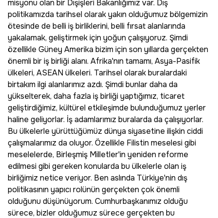
misyonu olan bir Dışişleri Bakanlığımız var. Dış
politikamızda tarihsel olarak yakın olduğumuz bölgemizin
ötesinde de belli iş birliklerini, belli fırsat alanlarında
yakalamak, geliştirmek için yoğun çalışıyoruz. Şimdi
özellikle Güney Amerika bizim için son yıllarda gerçekten
önemli bir iş birliği alanı. Afrika'nın tamamı, Asya-Pasifik
ülkeleri, ASEAN ülkeleri. Tarihsel olarak buralardaki
birtakım ilgi alanlarımız azdı. Şimdi bunlar daha da
yükselterek, daha fazla iş birliği yaptığımız, ticaret
geliştirdiğimiz, kültürel etkileşimde bulunduğumuz yerler
haline geliyorlar. İş adamlarımız buralarda da çalışıyorlar.
Bu ülkelerle yürüttüğümüz dünya siyasetine ilişkin ciddi
çalışmalarımız da oluyor. Özellikle Filistin meselesi gibi
meselelerde, Birleşmiş Milletler'in yeniden reforme
edilmesi gibi gereken konularda bu ülkelerle olan iş
birliğimiz netice veriyor. Ben aslında Türkiye'nin dış
politikasının yapıcı rolünün gerçekten çok önemli
olduğunu düşünüyorum. Cumhurbaşkanımız olduğu
sürece, bizler olduğumuz sürece gerçekten bu