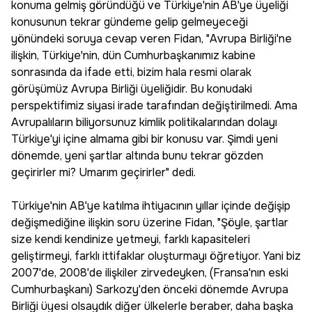
konuma gelmiş göründüğü ve Türkiye'nin AB'ye üyeliği
konusunun tekrar gündeme gelip gelmeyeceği
yönündeki soruya cevap veren Fidan, "Avrupa Birliği'ne
ilişkin, Türkiye'nin, dün Cumhurbaşkanımız kabine
sonrasında da ifade etti, bizim hala resmi olarak
görüşümüz Avrupa Birliği üyeliğidir. Bu konudaki
perspektifimiz siyasi irade tarafından değiştirilmedi. Ama
Avrupalıların biliyorsunuz kimlik politikalarından dolayı
Türkiye'yi içine almama gibi bir konusu var. Şimdi yeni
dönemde, yeni şartlar altında bunu tekrar gözden
geçirirler mi? Umarım geçirirler" dedi.
Türkiye'nin AB'ye katılma ihtiyacının yıllar içinde değişip
değişmediğine ilişkin soru üzerine Fidan, "Şöyle, şartlar
size kendi kendinize yetmeyi, farklı kapasiteleri
geliştirmeyi, farklı ittifaklar oluşturmayı öğretiyor. Yani biz
2007'de, 2008'de ilişkiler zirvedeyken, (Fransa'nın eski
Cumhurbaşkanı) Sarkozy'den önceki dönemde Avrupa
Birliği üyesi olsaydık diğer ülkelerle beraber, daha başka