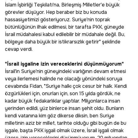
İslam İşbirliği Teşkilatı'na, Birleşmiş Milletler'e büyük
görevler düşüyor. Hep beraber biz bu konuda
hassasiyetimizi gösteriyoruz. Suriye'nin toprak
bütünlüğünün ilhak edilmesi, bir tarafta PKK, güneyde
İsrail müdahalesi kabul edilebilir bir müdahale değil. Bu,
bölgeye daha büyük bir istikrarsızlık getirir" şeklinde
cevap verdi.
"İsrail işgaline izin vereceklerini düşünmüyorum"
İsrail'in Suriye'nin güneyindeki varlığının devam etmesi
veya ilerlemesi halinde ne olacağı yönündeki soruya
cevabında Fidan, "Suriye halkı çok cesur bir halk. Kendi
özgürlükleri için, onurları için, son 15 yılda gördük, ne
kadar büyük fedakarlıklar yaptılar. Milyonlarca insan
yerinden edildi, yüz binlerce insan şehit oldu. Bunların
kendi vatanına kim göz dikerse diksin, ben Suriye
milletinin aziz bir millet, tarihte olduğu gibi bugün de bu
işgale, başta PKK işgali olmak üzere, İsrail işgali olmak
üzere, izin vereceklerini düşünmüyorum. 20 milyondan