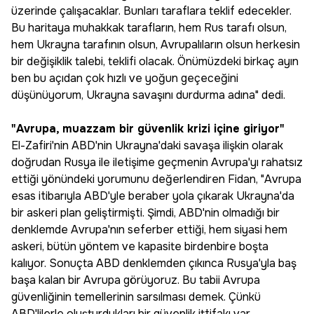
üzerinde çalışacaklar. Bunları taraflara teklif edecekler.
Bu haritaya muhakkak tarafların, hem Rus tarafı olsun,
hem Ukrayna tarafının olsun, Avrupalıların olsun herkesin
bir değişiklik talebi, teklifi olacak. Önümüzdeki birkaç ayın
ben bu açıdan çok hızlı ve yoğun geçeceğini
düşünüyorum, Ukrayna savaşını durdurma adına" dedi.
"Avrupa, muazzam bir güvenlik krizi içine giriyor"
El-Zafiri'nin ABD'nin Ukrayna'daki savaşa ilişkin olarak
doğrudan Rusya ile iletişime geçmenin Avrupa'yı rahatsız
ettiği yönündeki yorumunu değerlendiren Fidan, "Avrupa
esas itibarıyla ABD'yle beraber yola çıkarak Ukrayna'da
bir askeri plan geliştirmişti. Şimdi, ABD'nin olmadığı bir
denklemde Avrupa'nın seferber ettiği, hem siyasi hem
askeri, bütün yöntem ve kapasite birdenbire boşta
kalıyor. Sonuçta ABD denklemden çıkınca Rusya'yla baş
başa kalan bir Avrupa görüyoruz. Bu tabii Avrupa
güvenliğinin temellerinin sarsılması demek. Çünkü
ABD'lilerle oluşturdukları bir güvenlik ittifakı var.