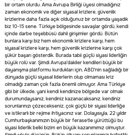
bir ortam olurdu. Ama Avrupa Birliği üyesi olmadığınız
zaman ekonomik ve diğer siyasal krizlere, güvenlik
krizlerine daha fazla açık olduğunuz bir ortamda yaşadık
biz 10-15 sene. Türkiye bölgesinde savaşlar gördü, kendi
içinde darbe teşebbüsü dahil girişimler gördü. Bütün
bunlara karşı biz hem ekonomik krizlere karşı, hem
siyasal krizlere karşı, hem güvenlik krizlerine karşı çok
şükür başarı gösterdik. Burada tabii güçlü siyasi liderliğin
büyük rolü var. Şimdi Avrupa'dakiler kendileri büyük bir
dayanışma platformu kurdukları için, ABD'nin sağladığı bir
dünyada güçlü siyasal liderlerin olup olmaması kriz
olmadığı zaman çok fazla önemli olmuyor. Ama Türkiye
gibi bir ülkede, yani kendi kendinize bölgede var olmak
durumundaysanız, kendiniz kazanacaksanız, kendiniz
sorunlarınızı çözecekseniz, çok güçlü bir siyasi liderliğe
ve istikrarlı bir rejime ihtiyacınız var. Dolayısıyla, 22 yıldır
Cumhurbaşkanımızın büyük bir ferasetle yürüttüğü bu
siyasi liderlik belki bizim en büyük kazanımımız olmuştur.
Şimdi şöyle düşünün. Bütün altyapı sorunlarımızı hallettik,