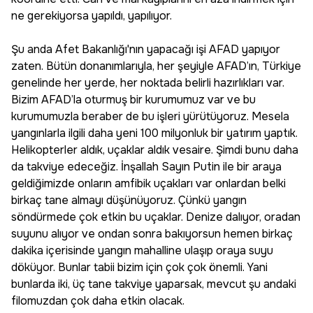
ne gerekiyorsa yapıldı, yapılıyor.
Şu anda Afet Bakanlığı'nın yapacağı işi AFAD yapıyor
zaten. Bütün donanımlarıyla, her şeyiyle AFAD’ın, Türkiye
genelinde her yerde, her noktada belirli hazırlıkları var.
Bizim AFAD’la oturmuş bir kurumumuz var ve bu
kurumumuzla beraber de bu işleri yürütüyoruz. Mesela
yangınlarla ilgili daha yeni 100 milyonluk bir yatırım yaptık.
Helikopterler aldık, uçaklar aldık vesaire. Şimdi bunu daha
da takviye edeceğiz. İnşallah Sayın Putin ile bir araya
geldiğimizde onların amfibik uçakları var onlardan belki
birkaç tane almayı düşünüyoruz. Çünkü yangın
söndürmede çok etkin bu uçaklar. Denize dalıyor, oradan
suyunu alıyor ve ondan sonra bakıyorsun hemen birkaç
dakika içerisinde yangın mahalline ulaşıp oraya suyu
döküyor. Bunlar tabii bizim için çok çok önemli. Yani
bunlarda iki, üç tane takviye yaparsak, mevcut şu andaki
filomuzdan çok daha etkin olacak.