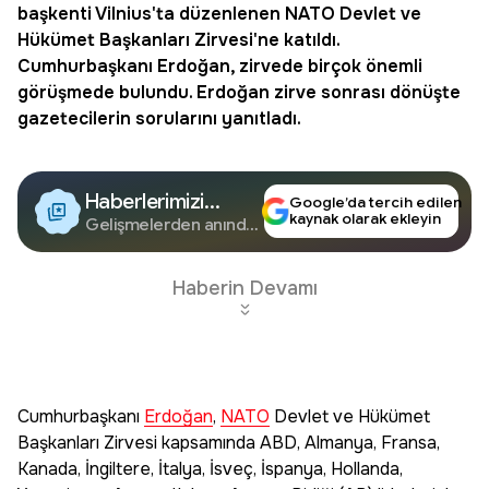
başkenti Vilnius'ta düzenlenen
NATO
Devlet ve
Hükümet Başkanları Zirvesi'ne katıldı.
Cumhurbaşkanı Erdoğan, zirvede birçok önemli
görüşmede bulundu. Erdoğan zirve sonrası dönüşte
gazetecilerin sorularını yanıtladı.
Haberlerimizi
Google’da tercih edilen
kaynak olarak ekleyin
Google'da Takip
Gelişmelerden anında
haberdar olun.
Edin
Haberin Devamı
Cumhurbaşkanı
Erdoğan
,
NATO
Devlet ve Hükümet
Başkanları Zirvesi kapsamında ABD, Almanya, Fransa,
Kanada, İngiltere, İtalya, İsveç, İspanya, Hollanda,