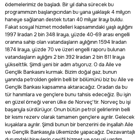
ödemelerimiz de başladı. Bir yıl daha sürecek bu
programımızın başlangıcından bu yana yaklaşık 4 milyon
haneye sağlanan destek tutarı 40 milyar lirayı buldu.
Fakat sosyal hizmet modelleri kapsamındaki yaşlı aylığını
1997 liradan 2 bin 348 liraya, yüzde 40-69 arası engelli
oranına sahip olan vatandaşların aylığının 1594 liradan
1874 liraya, yüzde 70 ve üzeri engelli raporu bulunan
vatandaşların aylığını 2 bin 392 liradan 2 bin 811 liraya
yükselttik. Şimdi yeni bir adım atıyoruz. O da Aile ve
Gençlik Bankasını kurmak. Bizim doğal gaz, bunun
yanında petrolden gelirin belli bir bölümünü biz bu Aile ve
Gençlik Bankası kapsamına aktaracağız. Oradan da bu
tür hanımlara ve gençlere bunu tahsis edeceğiz. Bu işin
en güzel örneği veren ülke de Norveç'tir. Norveç bu işi
başarıyla sürdürüyor. Onun bütün petrol gelirlerinin belli
bir kısmı rezerv olarak tamamen gençlere ayrılır. Gelecek
kuşaklara ayrılır. Şimdi bunun bir benzerini de inşallah Aile
ve Gençlik Bankasıyla ülkemizde yapacağız. Dezavantajlı
durumdaki bireylerin çeşitli hizmet ve sosyal yardım