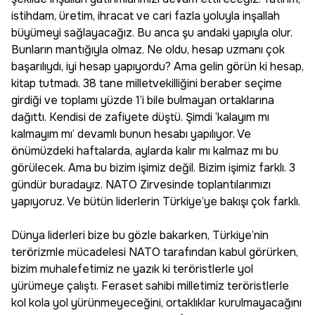
istihdam, üretim, ihracat ve cari fazla yoluyla inşallah
büyümeyi sağlayacağız. Bu anca şu andaki yapıyla olur.
Bunların mantığıyla olmaz. Ne oldu, hesap uzmanı çok
başarılıydı, iyi hesap yapıyordu? Ama gelin görün ki hesap,
kitap tutmadı. 38 tane milletvekilliğini beraber seçime
girdiği ve toplamı yüzde 1’i bile bulmayan ortaklarına
dağıttı. Kendisi de zafiyete düştü. Şimdi ‘kalayım mı
kalmayım mı’ devamlı bunun hesabı yapılıyor. Ve
önümüzdeki haftalarda, aylarda kalır mı kalmaz mı bu
görülecek. Ama bu bizim işimiz değil. Bizim işimiz farklı. 3
gündür buradayız. NATO Zirvesinde toplantılarımızı
yapıyoruz. Ve bütün liderlerin Türkiye’ye bakışı çok farklı.
Dünya liderleri bize bu gözle bakarken, Türkiye’nin
terörizmle mücadelesi NATO tarafından kabul görürken,
bizim muhalefetimiz ne yazık ki teröristlerle yol
yürümeye çalıştı. Feraset sahibi milletimiz teröristlerle
kol kola yol yürünmeyeceğini, ortaklıklar kurulmayacağını