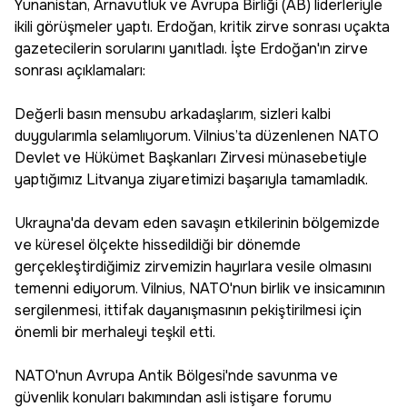
Yunanistan, Arnavutluk ve Avrupa Birliği (AB) liderleriyle
ikili görüşmeler yaptı. Erdoğan, kritik zirve sonrası uçakta
gazetecilerin sorularını yanıtladı. İşte Erdoğan'ın zirve
sonrası açıklamaları:
Değerli basın mensubu arkadaşlarım, sizleri kalbi
duygularımla selamlıyorum. Vilnius’ta düzenlenen NATO
Devlet ve Hükümet Başkanları Zirvesi münasebetiyle
yaptığımız Litvanya ziyaretimizi başarıyla tamamladık.
Ukrayna'da devam eden savaşın etkilerinin bölgemizde
ve küresel ölçekte hissedildiği bir dönemde
gerçekleştirdiğimiz zirvemizin hayırlara vesile olmasını
temenni ediyorum. Vilnius, NATO'nun birlik ve insicamının
sergilenmesi, ittifak dayanışmasının pekiştirilmesi için
önemli bir merhaleyi teşkil etti.
NATO'nun Avrupa Antik Bölgesi'nde savunma ve
güvenlik konuları bakımından asli istişare forumu