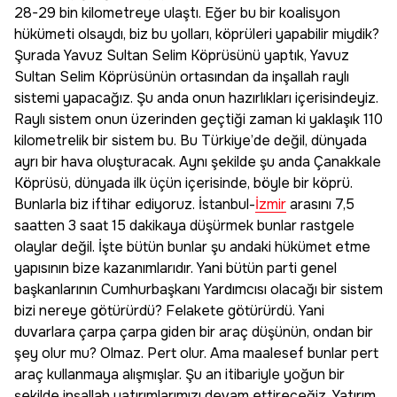
28-29 bin kilometreye ulaştı. Eğer bu bir koalisyon
hükümeti olsaydı, biz bu yolları, köprüleri yapabilir miydik?
Şurada Yavuz Sultan Selim Köprüsünü yaptık, Yavuz
Sultan Selim Köprüsünün ortasından da inşallah raylı
sistemi yapacağız. Şu anda onun hazırlıkları içerisindeyiz.
Raylı sistem onun üzerinden geçtiği zaman ki yaklaşık 110
kilometrelik bir sistem bu. Bu Türkiye’de değil, dünyada
ayrı bir hava oluşturacak. Aynı şekilde şu anda Çanakkale
Köprüsü, dünyada ilk üçün içerisinde, böyle bir köprü.
Bunlarla biz iftihar ediyoruz. İstanbul-
İzmir
arasını 7,5
saatten 3 saat 15 dakikaya düşürmek bunlar rastgele
olaylar değil. İşte bütün bunlar şu andaki hükümet etme
yapısının bize kazanımlarıdır. Yani bütün parti genel
başkanlarının Cumhurbaşkanı Yardımcısı olacağı bir sistem
bizi nereye götürürdü? Felakete götürürdü. Yani
duvarlara çarpa çarpa giden bir araç düşünün, ondan bir
şey olur mu? Olmaz. Pert olur. Ama maalesef bunlar pert
araç kullanmaya alışmışlar. Şu an itibariyle yoğun bir
şekilde inşallah yatırımlarımızı devam ettireceğiz. Yatırım,