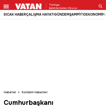
Türkiye,
Şehirlerinden Okunur
SICAK HABER
ÇALIŞMA HAYATI
GÜNDEM
ŞAMPİY10
EKONOMİ
M
Ara
Haberler
Gündem Haberleri
Cumhurbaşkanı