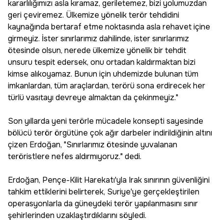
kararlılığımızı asla kıramaz, geriletemez, bizi yolumuzdan
geri çeviremez. Ülkemize yönelik terör tehdidini
kaynağında bertaraf etme noktasında asla rehavet içine
girmeyiz. İster sınırlarımız dahilinde, ister sınırlarımız
ötesinde olsun, nerede ülkemize yönelik bir tehdit
unsuru tespit edersek, onu ortadan kaldırmaktan bizi
kimse alıkoyamaz. Bunun için uhdemizde bulunan tüm
imkanlardan, tüm araçlardan, terörü sona erdirecek her
türlü vasıtayı devreye almaktan da çekinmeyiz."
Son yıllarda yeni terörle mücadele konsepti sayesinde
bölücü terör örgütüne çok ağır darbeler indirildiğinin altını
çizen Erdoğan, "Sınırlarımız ötesinde yuvalanan
teröristlere nefes aldırmıyoruz." dedi.
Erdoğan, Pençe-Kilit Harekatı'yla Irak sınırının güvenliğini
tahkim ettiklerini belirterek, Suriye'ye gerçekleştirilen
operasyonlarla da güneydeki terör yapılanmasını sınır
şehirlerinden uzaklaştırdıklarını söyledi.