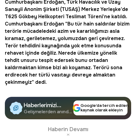
Cumhurbaşkanı
Erdoğan
, Türk Havacılık ve Uzay
Sanayii Anonim Şirketi (TUSAŞ) Merkez Yerleşke'de
T625 Gökbey Helikopteri Teslimat Töreni'ne katıldı.
Cumhurbaşkanı Erdoğan "Bu tür hain saldırılar bizim
terörle mücadeledeki azim ve kararlılığımızı asla
kıramaz, geriletemez, yolumuzdan geri çeviremez.
Terör tehdidini kaynağında yok etme konusunda
rehavet içinde değiliz. Nerede ülkemize yönelik
tehdit unsuru tespit edersek bunu ortadan
kaldırmaktan kimse bizi alı koyamaz. Terörü sona
erdirecek her türlü vasıtayı devreye almaktan
çekinmeyiz" dedi.
Haberlerimizi
Google’da tercih edilen
kaynak olarak ekleyin
Google'da Takip
Gelişmelerden anında
haberdar olun.
Edin
Haberin Devamı