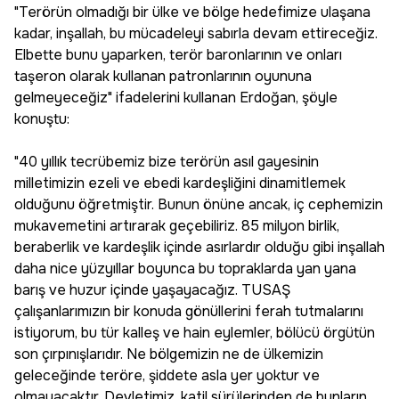
"Terörün olmadığı bir ülke ve bölge hedefimize ulaşana
kadar, inşallah, bu mücadeleyi sabırla devam ettireceğiz.
Elbette bunu yaparken, terör baronlarının ve onları
taşeron olarak kullanan patronlarının oyununa
gelmeyeceğiz" ifadelerini kullanan Erdoğan, şöyle
konuştu:
"40 yıllık tecrübemiz bize terörün asıl gayesinin
milletimizin ezeli ve ebedi kardeşliğini dinamitlemek
olduğunu öğretmiştir. Bunun önüne ancak, iç cephemizin
mukavemetini artırarak geçebiliriz. 85 milyon birlik,
beraberlik ve kardeşlik içinde asırlardır olduğu gibi inşallah
daha nice yüzyıllar boyunca bu topraklarda yan yana
barış ve huzur içinde yaşayacağız. TUSAŞ
çalışanlarımızın bir konuda gönüllerini ferah tutmalarını
istiyorum, bu tür kalleş ve hain eylemler, bölücü örgütün
son çırpınışlarıdır. Ne bölgemizin ne de ülkemizin
geleceğinde teröre, şiddete asla yer yoktur ve
olmayacaktır. Devletimiz, katil sürülerinden de bunların