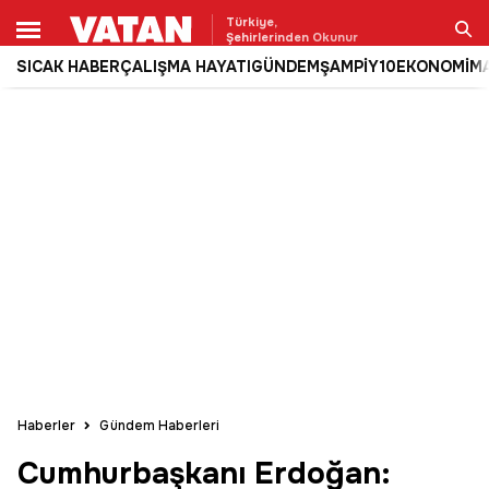
Türkiye,
Şehirlerinden Okunur
SICAK HABER
ÇALIŞMA HAYATI
GÜNDEM
ŞAMPİY10
EKONOMİ
M
Ara
Haberler
Gündem Haberleri
Cumhurbaşkanı Erdoğan: