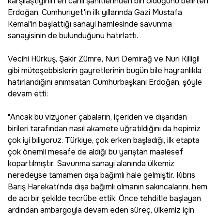
karşılaştığının en canlı şahitlerinden biri olduğunu belirten
Erdoğan, Cumhuriyet'in ilk yıllarında Gazi Mustafa
Kemal'in başlattığı sanayi hamlesinde savunma
sanayisinin de bulunduğunu hatırlattı.
Vecihi Hürkuş, Şakir Zümre, Nuri Demirağ ve Nuri Killigil
gibi müteşebbislerin gayretlerinin bugün bile hayranlıkla
hatırlandığını anımsatan Cumhurbaşkanı Erdoğan, şöyle
devam etti:
"Ancak bu vizyoner çabaların, içeriden ve dışarıdan
birileri tarafından nasıl akamete uğratıldığını da hepimiz
çok iyi biliyoruz. Türkiye, çok erken başladığı, ilk etapta
çok önemli mesafe de aldığı bu yarıştan maalesef
kopartılmıştır. Savunma sanayi alanında ülkemiz
neredeyse tamamen dışa bağımlı hale gelmiştir. Kıbrıs
Barış Harekatı'nda dışa bağımlı olmanın sakıncalarını, hem
de acı bir şekilde tecrübe ettik. Önce tehditle başlayan
ardından ambargoyla devam eden süreç, ülkemiz için