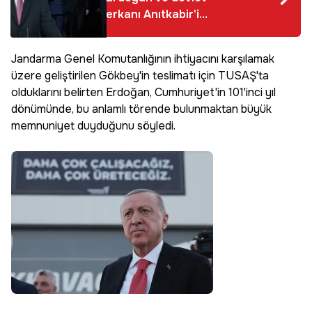
erkanı Anıtkabir'i
ziyaret etti:
Vatanımızın bekasını
Jandarma Genel Komutanlığının ihtiyacını karşılamak
korumak için tedbir
üzere geliştirilen Gökbey'in teslimatı için TUSAŞ'ta
alıyoruz
olduklarını belirten Erdoğan, Cumhuriyet'in 101'inci yıl
dönümünde, bu anlamlı törende bulunmaktan büyük
memnuniyet duyduğunu söyledi.