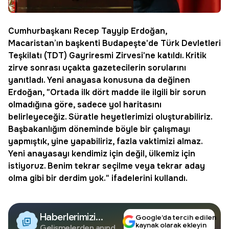
Cumhurbaşkanı Recep Tayyip
Erdoğan
,
Macaristan’ın başkenti Budapeşte'de Türk Devletleri
Teşkilatı (TDT) Gayriresmi Zirvesi'ne katıldı. Kritik
zirve sonrası uçakta gazetecilerin sorularını
yanıtladı. Yeni anayasa konusuna da değinen
Erdoğan, "Ortada ilk dört madde ile ilgili bir sorun
olmadığına göre, sadece yol haritasını
belirleyeceğiz. Süratle heyetlerimizi oluşturabiliriz.
Başbakanlığım döneminde böyle bir çalışmayı
yapmıştık, yine yapabiliriz, fazla vaktimizi almaz.
Yeni anayasayı kendimiz için değil, ülkemiz için
istiyoruz. Benim tekrar seçilme veya tekrar aday
olma gibi bir derdim yok." ifadelerini kullandı.
Haberlerimizi
Google’da tercih edilen
kaynak olarak ekleyin
Gelişmelerden anında