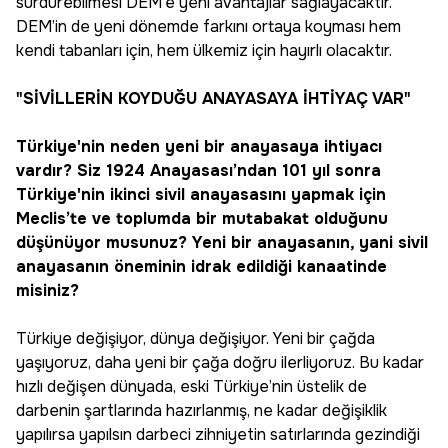
sürdürebilmesi DEM’e yeni avantajlar sağlayacaktır.
DEM’in de yeni dönemde farkını ortaya koyması hem
kendi tabanları için, hem ülkemiz için hayırlı olacaktır.
"SİVİLLERİN KOYDUĞU ANAYASAYA İHTİYAÇ VAR"
Türkiye'nin neden yeni bir anayasaya ihtiyacı
vardır? Siz 1924 Anayasası’ndan 101 yıl sonra
Türkiye'nin ikinci sivil anayasasını yapmak için
Meclis’te ve toplumda bir mutabakat olduğunu
düşünüyor musunuz? Yeni bir anayasanın, yani sivil
anayasanın öneminin idrak edildiği kanaatinde
misiniz?
Türkiye değişiyor, dünya değişiyor. Yeni bir çağda
yaşıyoruz, daha yeni bir çağa doğru ilerliyoruz. Bu kadar
hızlı değişen dünyada, eski Türkiye’nin üstelik de
darbenin şartlarında hazırlanmış, ne kadar değişiklik
yapılırsa yapılsın darbeci zihniyetin satırlarında gezindiği