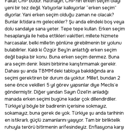
Fakat CHP budur. Hatırlayın, CHP'nin erken seçim olayı
yeni bir tez değil. Yatıyorlar kalkıyorlar “erken seçim”
diyorlar. Yani erken seçim olduğu zaman ne olacak?
Bunlar iktidara mı gelecekler? Şu anda elindeki boş veya
dolu sandalye sana yeter. Tepe tepe kullan. Erken seçim
hesaplarıyla ile heba ettikleri vakitleri, millete hizmete
harcasalar, belki milletin gönlüne girebilmenin bir yolunu
bulabilirler. Kaldı ki Özgür Bey’in anlattığı erken seçim
değil başka bir konu. Buna erken seçim denmez. Buna
ara seçim denir. İkisini birbirine karıştırmamak gerekir.
Dahası şu anda TBMM’deki tabloya bakıldığında ara
seçimi gerektiren bir durum da yoktur. Millet, bundan 2
sene önce vekilleri 5 yıl görev yapsınlar diye Meclis’e
göndermiştir. Diğer yandan Sayın Özel’in anladığı
manada erken seçimi bugüne kadar çok dillendirdiler.
Türkiye’yi böyle bir badirenin içerisine sokmayız,
sokamayız, buna gerek de yok. Türkiye şu anda tarihinin
en istikrarlı, güçlü zamanlarını yaşıyor. Tam bir birliktelik
ruhuyla terörü bitirmenin arifesindeyiz. Enflasyona karşı