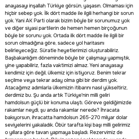
anayasayı inşallah Türkiye görsün, yaşasın. Olmaması için
hiçbir sebep yok. İlk dört madde ile ilgili herhangi bir sorun
yok. Yani AK Parti olarak bizim böyle bir sorunumuz yok
ve diğer siyasi partilerin de hemen hemen birçoğunun
böyle bir sorunu yok. Ortada ilk dört madde ile ilgili bir
sorun olmadığına göre, sadece yol haritasını
belirleyeceğiz. Süratle heyetlerimizi oluşturabiliriz.
Başbakanlığım döneminde böyle bir çalışmayı yapmıştık,
yine yapabiliriz, fazla vaktimizi almaz. Yeni anayasayı
kendimiz için değil, ülkemiz için istiyoruz. Benim tekrar
seçilme veya tekrar aday olma gibi bir derdim yok.
Atacağımız adımlarla ülkemizin itibarını nasıl yükseltiriz,
derdimiz bu. Şu anda artık Türkiye'nin milli geliri
hamdolsun güçlü bir konuma ulaştı. Göreve geldiğimizde
rakamlar neydi, şu anda rakamlar nerede? İhracata
bakıyorsun, ihracatta hamdolsun 265-270 milyar dolar
seviyelerini yakaladık. Öbür tarafta kişi başı milli gelirimiz
o yıllara göre tavan yapmaya başladı. Rezervimiz de