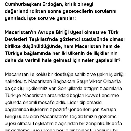
Cumhurbaşkanı Erdoğan, kritik zirveyi
değerlendirdikten sonra gazetecilerin sorularını
yanıtladı. İşte soru ve yanıtlar:
Macaristan’ın Avrupa Birliği üyesi olması ve Türk
Devletleri Teşkilatı’nda gözlemci statüsünde olması
birlikte düşünüldüğünde, hem Macaristan hem de
Türkiye bağlamında her iki ülkenin de ilişkilerinin
daha da verimli hale gelmesi için neler yapılabilir?
Macaristan ile köklü bir dostluğa sahibiz ve yakın iş birliği
halindeyiz. Macaristan Başbakanı Sayın Viktor Orban'la
da çok iyi ilişkilerimiz var. Son yıllarda attığımız adımlarla
Türkiye Macaristan arasındaki bağları kuvvetlendirme
yolunda önemli mesafe aldık. Lider diplomasisi
bağlamında ilişkilerimiz pozitif yönde ilerliyor. Avrupa
Birliği üyesi olan Macaristan'ın teşkilatımızın gözlemci
üyesi olması Teşkilatımız açısından bir zenginlik. İlk defa
bir gözlemci üye ülkede böyle bir toplantı yapılıyor, bu