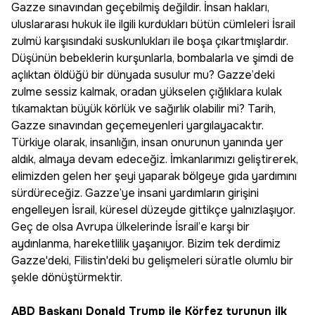
Gazze sınavından geçebilmiş değildir. İnsan hakları,
uluslararası hukuk ile ilgili kurdukları bütün cümleleri İsrail
zulmü karşısındaki suskunlukları ile boşa çıkartmışlardır.
Düşünün bebeklerin kurşunlarla, bombalarla ve şimdi de
açlıktan öldüğü bir dünyada susulur mu? Gazze’deki
zulme sessiz kalmak, oradan yükselen çığlıklara kulak
tıkamaktan büyük körlük ve sağırlık olabilir mi? Tarih,
Gazze sınavından geçemeyenleri yargılayacaktır.
Türkiye olarak, insanlığın, insan onurunun yanında yer
aldık, almaya devam edeceğiz. İmkanlarımızı geliştirerek,
elimizden gelen her şeyi yaparak bölgeye gıda yardımını
sürdüreceğiz. Gazze’ye insani yardımların girişini
engelleyen İsrail, küresel düzeyde gittikçe yalnızlaşıyor.
Geç de olsa Avrupa ülkelerinde İsrail’e karşı bir
aydınlanma, hareketlilik yaşanıyor. Bizim tek derdimiz
Gazze'deki, Filistin'deki bu gelişmeleri süratle olumlu bir
şekle dönüştürmektir.
ABD Başkanı Donald Trump ile Körfez turunun ilk