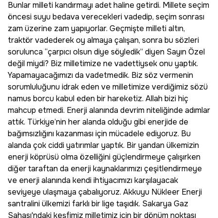
Bunlar milleti kandırmayı adet haline getirdi. Millete seçim
öncesi suyu bedava verecekleri vadedip, seçim sonrası
zam üzerine zam yapıyorlar. Geçmişte milleti altın,
traktör vadederek oy almaya çalışan, sonra bu sözleri
sorulunca “çarpıcı olsun diye söyledik” diyen Sayın Özel
değil miydi? Biz milletimize ne vadettiysek onu yaptık.
Yapamayacağımızı da vadetmedik. Biz söz vermenin
sorumluluğunu idrak eden ve milletimize verdiğimiz sözü
namus borcu kabul eden bir hareketiz. Allah bizi hiç
mahcup etmedi. Enerji alanında devrim niteliğinde adımlar
attık. Türkiye’nin her alanda olduğu gibi enerjide de
bağımsızlığını kazanması için mücadele ediyoruz. Bu
alanda çok ciddi yatırımlar yaptık. Bir yandan ülkemizin
enerji köprüsü olma özelliğini güçlendirmeye çalışırken
diğer taraftan da enerji kaynaklarımızı çeşitlendirmeye
ve enerji alanında kendi ihtiyacımızı karşılayacak
seviyeye ulaşmaya çabalıyoruz. Akkuyu Nükleer Enerji
santralini ülkemizi farklı bir lige taşıdık. Sakarya Gaz
Sahası'ndaki keşfimiz milletimiz için bir dönüm noktası