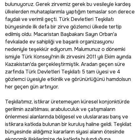
bulunuyoruz. Gerek zirvemiz gerek bu vesileyle kardeş
ülkelerden muhataplarımla yaptığım temaslar son derece
faydalı ve verimli geçti. Türk Devletleri Teşkilatı
bünyesinde ilk defa bir zirve gözlemci ülkede tertip
edilmiş oldu. Macaristan Başbakanı Sayın Orban'a
fevkalade ev sahipliği ve başarılı organizasyonu
nedeniyle teşekkür ediyorum. Malumunuz o dönemki
ismiyle Türk Konseyi'nin ilk zirvesini 2011 yılı Ekim ayında
Kazakistan'da gerçekleştirmiştik. Aradan geçen süre
zarfında Türk Devletleri Teşkilatı 5 tam üyesi ve 4
gözlemci üyesiyle etkinlik ve görünürlüğünü hamdolsun
her geçen gün artırıyor.
Teşkilatımız, istikrar üretemeyen küresel konjonktürde
gerilimin azaltılması, arabuluculuk ve çatışmaların
önlenmesi alanlarında bölgesel ve uluslararası barış ve
istikrara katkıda bulunan bir kuruluş haline geldi. Teşkilat
bünyesinde aldığımız kararların siyasi alanın ötesinde
ekonomik ilişkilerimize de katkıda bulunduğuna