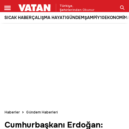
Türkiye,
Şehirlerinden Okunur
SICAK HABER
ÇALIŞMA HAYATI
GÜNDEM
ŞAMPİY10
EKONOMİ
M
Ara
Haberler
Gündem Haberleri
Cumhurbaşkanı Erdoğan: