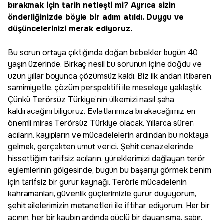
bırakmak için tarih netleşti mi? Ayrıca sizin
önderliğinizde böyle bir adım atıldı. Duygu ve
düşüncelerinizi merak ediyoruz.
Bu sorun ortaya çıktığında doğan bebekler bugün 40
yaşın üzerinde. Birkaç nesil bu sorunun içine doğdu ve
uzun yıllar boyunca çözümsüz kaldı. Biz ilk andan itibaren
samimiyetle, çözüm perspektifi ile meseleye yaklaştık.
Çünkü Terörsüz Türkiye’nin ülkemizi nasıl şaha
kaldıracağını biliyoruz. Evlatlarımıza bırakacağımız en
önemli miras Terörsüz Türkiye olacak. Yıllarca süren
acıların, kayıpların ve mücadelelerin ardından bu noktaya
gelmek, gerçekten umut verici. Şehit cenazelerinde
hissettiğim tarifsiz acıların, yüreklerimizi dağlayan terör
eylemlerinin gölgesinde, bugün bu başarıyı görmek benim
için tarifsiz bir gurur kaynağı. Terörle mücadelenin
kahramanları, güvenlik güçlerimizle gurur duyuyorum,
şehit ailelerimizin metanetleri ile iftihar ediyorum. Her bir
acının, her bir kaybın ardında güçlü bir dayanışma, sabır,