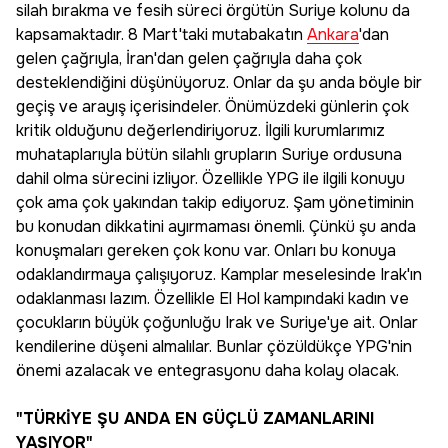
silah bırakma ve fesih süreci örgütün Suriye kolunu da
kapsamaktadır. 8 Mart'taki mutabakatın
Ankara
'dan
gelen çağrıyla, İran'dan gelen çağrıyla daha çok
desteklendiğini düşünüyoruz. Onlar da şu anda böyle bir
geçiş ve arayış içerisindeler. Önümüzdeki günlerin çok
kritik olduğunu değerlendiriyoruz. İlgili kurumlarımız
muhataplarıyla bütün silahlı grupların Suriye ordusuna
dahil olma sürecini izliyor. Özellikle YPG ile ilgili konuyu
çok ama çok yakından takip ediyoruz. Şam yönetiminin
bu konudan dikkatini ayırmaması önemli. Çünkü şu anda
konuşmaları gereken çok konu var. Onları bu konuya
odaklandırmaya çalışıyoruz. Kamplar meselesinde Irak'ın
odaklanması lazım. Özellikle El Hol kampındaki kadın ve
çocukların büyük çoğunluğu Irak ve Suriye'ye ait. Onlar
kendilerine düşeni almalılar. Bunlar çözüldükçe YPG'nin
önemi azalacak ve entegrasyonu daha kolay olacak.
"TÜRKİYE ŞU ANDA EN GÜÇLÜ ZAMANLARINI
YAŞIYOR"