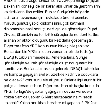
ABD’nin deklarasyonundan sonra Avrupa Birliği Dışişleri
Bakanları Konseyi de bir karar aldı. Onlar da yaptırımlarını
kaldırdıklarını ilan ettiler. Bunlar Suriye'nin bölgede
istikrara kavuşması için fevkalade önemli adımlar.
Yürüttüğümüz yapıcı diplomasinin, çok katmanlı
diplomasinin nasıl sonuç ürettiğini de gösteriyor. Riyad
Zirvesi, ülkemizin bu tür kritik süreçlerde ne denli katkısı
aranan bir aktör olduğunu bir kez daha göstermiştir.
Diğer taraftan YPG konusunun birkaç bileşeni var.
Bunlardan biri YPG'nin uzun zamandır elinde tuttuğu
DEAŞ tutukluları meselesi… Amerikalılarla, Suriye
yönetimiyle ve Irak yönetimiyle oluşturduğumuz bir
komite var. Bunlarla bir araya gelerek “DEAŞ'lı tutuklular
ve kampta yaşayan siviller, özellikle kadın ve çocuklara
ne olacak?” konusunu ele alıyoruz. Onlarla ilgili ayrıntılı bir
çalışma devam ediyor. Diğer taraftan bir başka konu da
YPG, Türkiye'de yapılan çağrıya mı cevap verecek?
Yoksa Şam'da yapılan 8 Mart mutabakatına mı sadık
kalacak? Yoksa her ikisini beraber mi yapacak? PKK’nın