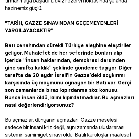
tırmanmaya başladı. Döviz rezervi noktasında şu anda
hazinemiz güçlü.
"TARİH, GAZZE SINAVINDAN GEÇEMEYENLERİ
YARGILAYACAKTIR"
Batı cenahından sürekli Türkiye aleyhine eleştiriler
geliyor. Muhalefet de her seferinde bunları alıp
içeride “İnsan haklarından, demokrasi dersinden
yine sınıfta kaldık” şeklinde gündeme taşıyor. Diğer
tarafta da 20 aydır İsrail’in Gazze’deki soykırımı
karşısında üç maymunu oynayan bir Batı var. Gerçi
son zamanlarda biraz kıpırdanma söz konusu.
Bunca insan öldü, kılını kıpırdatmadılar. Bu açmazları
nasıl değerlendiriyorsunuz?
Bu açmazlar, dünyanın açmazları. Gazze meselesi
sadece bir insani kriz değil, aynı zamanda uluslararası
sistemin samimiyet sınavı oldu. Batılı kuruluşlar maalesef