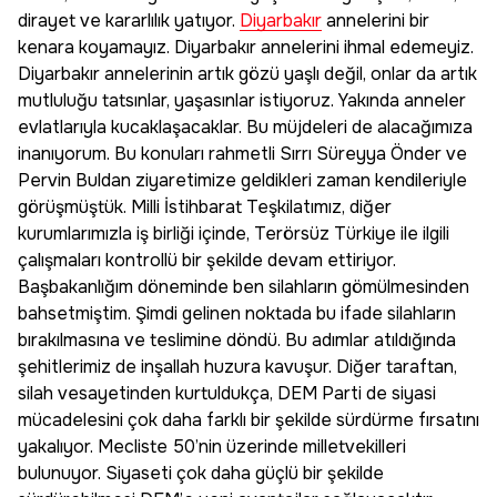
dirayet ve kararlılık yatıyor.
Diyarbakır
annelerini bir
kenara koyamayız. Diyarbakır annelerini ihmal edemeyiz.
Diyarbakır annelerinin artık gözü yaşlı değil, onlar da artık
mutluluğu tatsınlar, yaşasınlar istiyoruz. Yakında anneler
evlatlarıyla kucaklaşacaklar. Bu müjdeleri de alacağımıza
inanıyorum. Bu konuları rahmetli Sırrı Süreyya Önder ve
Pervin Buldan ziyaretimize geldikleri zaman kendileriyle
görüşmüştük. Milli İstihbarat Teşkilatımız, diğer
kurumlarımızla iş birliği içinde, Terörsüz Türkiye ile ilgili
çalışmaları kontrollü bir şekilde devam ettiriyor.
Başbakanlığım döneminde ben silahların gömülmesinden
bahsetmiştim. Şimdi gelinen noktada bu ifade silahların
bırakılmasına ve teslimine döndü. Bu adımlar atıldığında
şehitlerimiz de inşallah huzura kavuşur. Diğer taraftan,
silah vesayetinden kurtuldukça, DEM Parti de siyasi
mücadelesini çok daha farklı bir şekilde sürdürme fırsatını
yakalıyor. Mecliste 50’nin üzerinde milletvekilleri
bulunuyor. Siyaseti çok daha güçlü bir şekilde