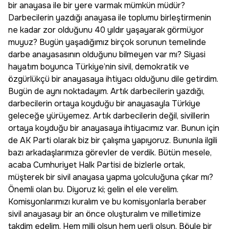
bir anayasa ile bir yere varmak mümkün müdür?
Darbecilerin yazdığı anayasa ile toplumu birleştirmenin
ne kadar zor olduğunu 40 yıldır yaşayarak görmüyor
muyuz? Bugün yaşadığımız birçok sorunun temelinde
darbe anayasasının olduğunu bilmeyen var mı? Siyasi
hayatım boyunca Türkiye’nin sivil, demokratik ve
özgürlükçü bir anayasaya ihtiyacı olduğunu dile getirdim.
Bugün de aynı noktadayım. Artık darbecilerin yazdığı,
darbecilerin ortaya koyduğu bir anayasayla Türkiye
geleceğe yürüyemez. Artık darbecilerin değil, sivillerin
ortaya koyduğu bir anayasaya ihtiyacımız var. Bunun için
de AK Parti olarak biz bir çalışma yapıyoruz. Bununla ilgili
bazı arkadaşlarımıza görevler de verdik. Bütün mesele,
acaba Cumhuriyet Halk Partisi de bizlerle ortak,
müşterek bir sivil anayasa yapma yolculuğuna çıkar mı?
Önemli olan bu. Diyoruz ki; gelin el ele verelim.
Komisyonlarımızı kuralım ve bu komisyonlarla beraber
sivil anayasayı bir an önce oluşturalım ve milletimize
takdim edelim. Hem milli olsun hem yerli olsun. Böyle bir