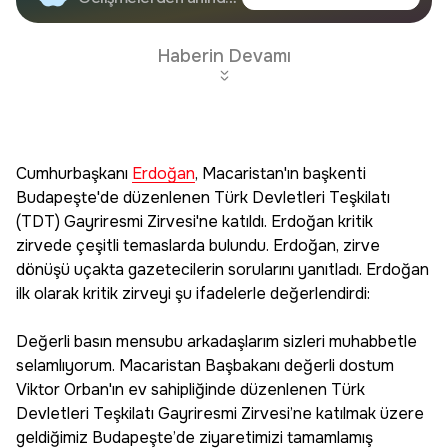
Google'da Takip
haberdar olun.
Edin
Haberin Devamı
Cumhurbaşkanı
Erdoğan
, Macaristan'ın başkenti
Budapeşte'de düzenlenen Türk Devletleri Teşkilatı
(TDT) Gayriresmi Zirvesi'ne katıldı. Erdoğan kritik
zirvede çeşitli temaslarda bulundu. Erdoğan, zirve
dönüşü uçakta gazetecilerin sorularını yanıtladı. Erdoğan
ilk olarak kritik zirveyi şu ifadelerle değerlendirdi:
Değerli basın mensubu arkadaşlarım sizleri muhabbetle
selamlıyorum. Macaristan Başbakanı değerli dostum
Viktor Orban'ın ev sahipliğinde düzenlenen Türk
Devletleri Teşkilatı Gayriresmi Zirvesi’ne katılmak üzere
geldiğimiz Budapeşte’de ziyaretimizi tamamlamış