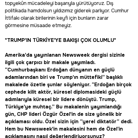
topyekûn mücadeleyi başarıyla yürütüyoruz. Dış
politikada hamdolsun yıldızımız giderek parlıyor. Cumhur
İttifakı olarak birilerinin keyfi için bunların zarar
görmesine müsaade etmeyiz.
"TRUMP'IN TÜRKİYE'YE BAKIŞI ÇOK OLUMLU"
Amerika'da yayınlanan Newsweek dergisi sizinle
ilgili çok çarpıcı bir makale yayımladı.
“Cumhurbaşkanı Erdoğan dünyanın en güçlü
adamlarından biri ve Trump'ın müttefiki” başlıklı
makalede özetle şunlar söyleniyor. “Erdoğan birçok
cephede kilit aktör, küresel diplomasideki güçlü
adımlarıyla küresel bir lidere dönüştü. Trump,
Türkiye'ye muhtaç.” Bu makalenin yayımlandığı
gün, CHP lideri Özgür Özel'in de size yönelik bir
açıklaması oldu. Özel sizin için “yerel diktatör” dedi.
Hem bu Newsweek'in makalesini hem de Özel’in
açıklamasını nasıl değerlendiriyorsunuz?