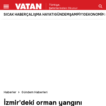
Türkiye,
Şehirlerinden Okunur
SICAK HABER
ÇALIŞMA HAYATI
GÜNDEM
ŞAMPİY10
EKONOMİ
M
Ara
Haberler
Gündem Haberleri
İzmir'deki orman yangını