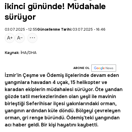
ikinci gününde! Müdahale
sürüyor
03.07.2025 - 12:55
Güncellenme Tarihi:
03.07.2025 - 16:46
Kaynak:
İHA/DHA
ABONE OL
İzmir
'in
Çeşme
ve Ödemiş ilçelerinde devam eden
yangınlara havadan 4 uçak, 15 helikopter ve
karadan ekiplerin müdahalesi sürüyor. Öte yandan
gözde tatil merkezlerinden olan yeşil ile mavinin
birleştiği Seferihisar ilçesi yakınlarındaki orman,
yangının ardından küle döndü. Bölgeyi çevreleyen
orman, gri renge büründü. Ödemiş'teki yangından
acı haber geldi. Bir kişi hayatını kaybetti.