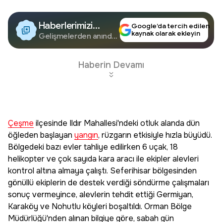
Haberlerimizi
Google’da tercih edilen
kaynak olarak ekleyin
Google'da Takip
Gelişmelerden anında
haberdar olun.
Edin
Haberin Devamı
Çeşme
ilçesinde Ildır Mahallesi'ndeki otluk alanda dün
öğleden başlayan
yangın
, rüzgarın etkisiyle hızla büyüdü.
Bölgedeki bazı evler tahliye edilirken 6 uçak, 18
helikopter ve çok sayıda kara aracı ile ekipler alevleri
kontrol altına almaya çalıştı. Seferihisar bölgesinden
gönüllü ekiplerin de destek verdiği söndürme çalışmaları
sonuç vermeyince, alevlerin tehdit ettiği Germiyan,
Karaköy ve Nohutlu köyleri boşaltıldı. Orman Bölge
Müdürlüğü'nden alınan bilgiye göre, sabah gün