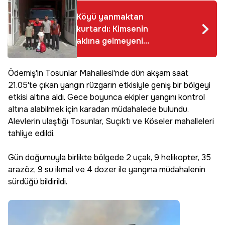
Köyü yanmaktan
kurtardı: Kimsenin
aklına gelmeyeni
yaptı! 5 yaşındaki
Aslı'ya ödül!
Ödemiş'in Tosunlar Mahallesi'nde dün akşam saat
21.05'te çıkan yangın rüzgarın etkisiyle geniş bir bölgeyi
etkisi altına aldı. Gece boyunca ekipler yangını kontrol
altına alabilmek için karadan müdahalede bulundu.
Alevlerin ulaştığı Tosunlar, Suçıktı ve Köseler mahalleleri
tahliye edildi.
Gün doğumuyla birlikte bölgede 2 uçak, 9 helikopter, 35
arazöz, 9 su ikmal ve 4 dozer ile yangına müdahalenin
sürdüğü bildirildi.