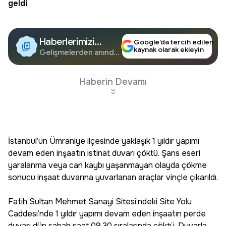
geldi
Haberlerimizi
Google’da tercih edilen
kaynak olarak ekleyin
Google'da Takip
Gelişmelerden anında
haberdar olun.
Edin
Haberin Devamı
İstanbul’un Ümraniye ilçesinde yaklaşık 1 yıldır yapımı
devam eden inşaatın istinat duvarı çöktü. Şans eseri
yaralanma veya can kaybı yaşanmayan olayda çökme
sonucu inşaat duvarına yuvarlanan araçlar vinçle çıkarıldı.
Fatih Sultan Mehmet Sanayi Sitesi’ndeki Site Yolu
Caddesi’nde 1 yıldır yapımı devam eden inşaatın perde
duvarı dün sabah saat 09.30 sıralarında çöktü. Duvarla