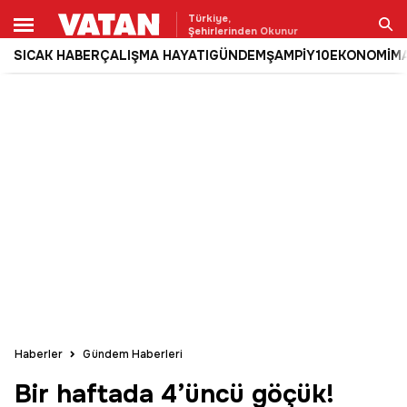
Türkiye,
Şehirlerinden Okunur
SICAK HABER
ÇALIŞMA HAYATI
GÜNDEM
ŞAMPİY10
EKONOMİ
M
Ara
Haberler
Gündem Haberleri
Bir haftada 4’üncü göçük!