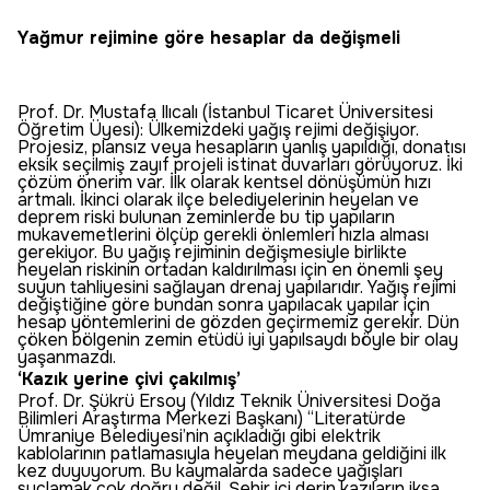
Yağmur rejimine göre hesaplar da değişmeli
Prof. Dr. Mustafa Ilıcalı (İstanbul Ticaret Üniversitesi
Öğretim Üyesi): Ülkemizdeki yağış rejimi değişiyor.
Projesiz, plansız veya hesapların yanlış yapıldığı, donatısı
eksik seçilmiş zayıf projeli istinat duvarları görüyoruz. İki
çözüm önerim var. İlk olarak kentsel dönüşümün hızı
artmalı. İkinci olarak ilçe belediyelerinin heyelan ve
deprem riski bulunan zeminlerde bu tip yapıların
mukavemetlerini ölçüp gerekli önlemleri hızla alması
gerekiyor. Bu yağış rejiminin değişmesiyle birlikte
heyelan riskinin ortadan kaldırılması için en önemli şey
suyun tahliyesini sağlayan drenaj yapılarıdır. Yağış rejimi
değiştiğine göre bundan sonra yapılacak yapılar için
hesap yöntemlerini de gözden geçirmemiz gerekir. Dün
çöken bölgenin zemin etüdü iyi yapılsaydı böyle bir olay
yaşanmazdı.
‘Kazık yerine çivi çakılmış’
Prof. Dr. Şükrü Ersoy (Yıldız Teknik Üniversitesi Doğa
Bilimleri Araştırma Merkezi Başkanı) “Literatürde
Ümraniye Belediyesi’nin açıkladığı gibi elektrik
kablolarının patlamasıyla heyelan meydana geldiğini ilk
kez duyuyorum. Bu kaymalarda sadece yağışları
suçlamak çok doğru değil. Şehir içi derin kazıların iksa