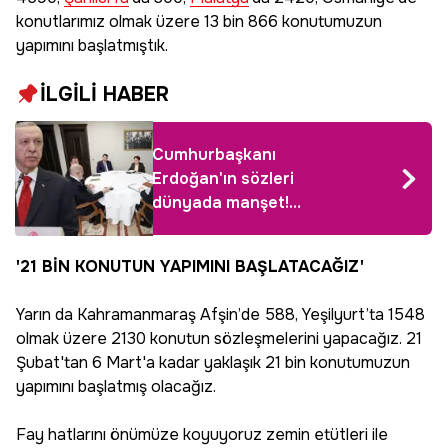
konutlarımız olmak üzere 13 bin 866 konutumuzun
yapımını başlatmıştık.
İLGİLİ HABER
Cumhurbaşkanı
Erdoğan'ın sözleri
dünyada manşet!
Dikkat çeken
muhalefet analizi:
'21 BİN KONUTUN YAPIMINI BAŞLATACAĞIZ'
Çöküşün eşiğinde
Yarın da Kahramanmaraş Afşin’de 588, Yeşilyurt’ta 1548
olmak üzere 2130 konutun sözleşmelerini yapacağız. 21
Şubat'tan 6 Mart'a kadar yaklaşık 21 bin konutumuzun
yapımını başlatmış olacağız.
Fay hatlarını önümüze koyuyoruz zemin etütleri ile