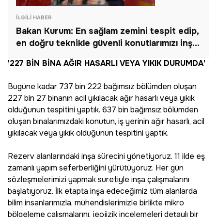
İLGILI HABER
Bakan Kurum: En sağlam zemini tespit edip,
en doğru teknikle güvenli konutlarımızı inşa
edeceğiz
'227 BİN BİNA AĞIR HASARLI VEYA YIKIK DURUMDA'
Bugüne kadar 737 bin 222 bağımsız bölümden oluşan
227 bin 27 binanın acil yıkılacak ağır hasarlı veya yıkık
olduğunun tespitini yaptık. 637 bin bağımsız bölümden
oluşan binalarımızdaki konutun, iş yerinin ağır hasarlı, acil
yıkılacak veya yıkık olduğunun tespitini yaptık.
Rezerv alanlarındaki inşa sürecini yönetiyoruz. 11 ilde eş
zamanlı yapım seferberliğini yürütüyoruz. Her gün
sözleşmelerimizi yapmak suretiyle inşa çalışmalarını
başlatıyoruz. İlk etapta inşa edeceğimiz tüm alanlarda
bilim insanlarımızla, mühendislerimizle birlikte mikro
bölgeleme çalışmalarını, jeojizik incelemeleri detaylı bir