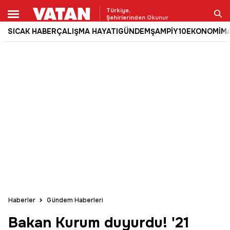
Türkiye,
Şehirlerinden Okunur
SICAK HABER
ÇALIŞMA HAYATI
GÜNDEM
ŞAMPİY10
EKONOMİ
M
Ara
Haberler
Gündem Haberleri
Bakan Kurum duyurdu! '21