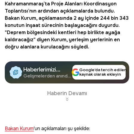
Kahramanmaraş’ta Proje Alanları Koordinasyon
Toplantısı’nın ardından açıklamalarda bulundu.
Bakan Kurum, açıklamasında 2 ay içinde 244 bin 343
konutun inşaat sürecinin başlayacağını duyurdu.
"
Deprem
bölgesindeki kentleri hep birlikte ayağa
kaldıracağız" diyen Kurum, yerleşim yerlerinin en
doğru alanlara kurulacağını söyledi.
Haberlerimizi
Google’da tercih edilen
kaynak olarak ekleyin
Google'da Takip
Gelişmelerden anında
haberdar olun.
Edin
Haberin Devamı
Bakan Kurum
'un açıklamaları şu şekilde: