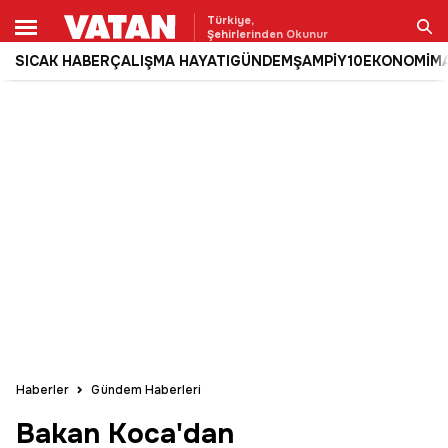
Türkiye,
Şehirlerinden Okunur
SICAK HABER
ÇALIŞMA HAYATI
GÜNDEM
ŞAMPİY10
EKONOMİ
M
Ara
Haberler
Gündem Haberleri
Bakan Koca'dan