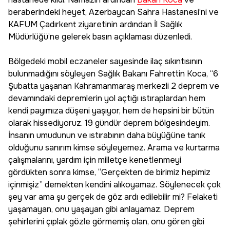
beraberindeki heyet, Azerbaycan Sahra Hastanesi’ni ve
KAFUM Çadırkent ziyaretinin ardından İl Sağlık
Müdürlüğü’ne gelerek basın açıklaması düzenledi.
Bölgedeki mobil eczaneler sayesinde ilaç sıkıntısının
bulunmadığını söyleyen Sağlık Bakanı Fahrettin Koca, “6
Şubatta yaşanan Kahramanmaraş merkezli 2 deprem ve
devamındaki depremlerin yol açtığı ıstıraplardan hem
kendi payımıza düşeni yaşıyor, hem de hepsini bir bütün
olarak hissediyoruz. 19 gündür deprem bölgesindeyim.
İnsanın umudunun ve ıstırabının daha büyüğüne tanık
olduğunu sanırım kimse söyleyemez. Arama ve kurtarma
çalışmalarını, yardım için milletçe kenetlenmeyi
gördükten sonra kimse, “Gerçekten de birimiz hepimiz
içinmişiz” demekten kendini alıkoyamaz. Söylenecek çok
şey var ama şu gerçek de göz ardı edilebilir mi? Felaketi
yaşamayan, onu yaşayan gibi anlayamaz. Deprem
şehirlerini çıplak gözle görmemiş olan, onu gören gibi