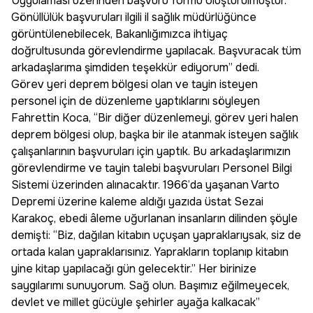
Uygulaması üzerinden başvuru formu oluşturulmuştur.
Gönüllülük başvuruları ilgili il sağlık müdürlüğünce
görüntülenebilecek, Bakanlığımızca ihtiyaç
doğrultusunda görevlendirme yapılacak. Başvuracak tüm
arkadaşlarıma şimdiden teşekkür ediyorum” dedi.
Görev yeri deprem bölgesi olan ve tayin isteyen
personel için de düzenleme yaptıklarını söyleyen
Fahrettin Koca, “Bir diğer düzenlemeyi, görev yeri halen
deprem bölgesi olup, başka bir ile atanmak isteyen sağlık
çalışanlarının başvuruları için yaptık. Bu arkadaşlarımızın
görevlendirme ve tayin talebi başvuruları Personel Bilgi
Sistemi üzerinden alınacaktır. 1966’da yaşanan Varto
Depremi üzerine kaleme aldığı yazıda üstat Sezai
Karakoç, ebedi âleme uğurlanan insanların dilinden şöyle
demişti: “Biz, dağılan kitabın uçuşan yapraklarıysak, siz de
ortada kalan yapraklarısınız. Yaprakların toplanıp kitabın
yine kitap yapılacağı gün gelecektir.” Her birinize
saygılarımı sunuyorum. Sağ olun. Başımız eğilmeyecek,
devlet ve millet gücüyle şehirler ayağa kalkacak”