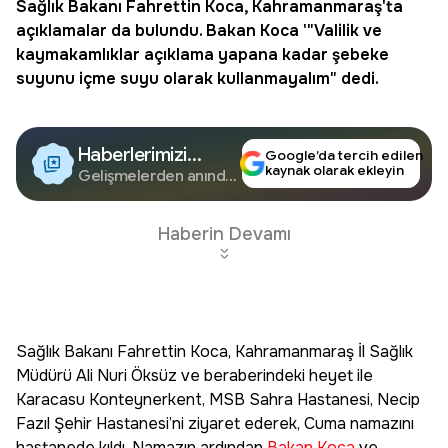
Sağlık Bakanı Fahrettin Koca, Kahramanmaraş'ta
açıklamalar da bulundu.
Bakan Koca
'"Valilik ve
kaymakamlıklar açıklama yapana kadar şebeke
suyunu
içme suyu
olarak kullanmayalım" dedi.
Haberlerimizi
Google’da tercih edilen
kaynak olarak ekleyin
Google'da Takip
Gelişmelerden anında
haberdar olun.
Edin
Haberin Devamı
Sağlık Bakanı Fahrettin Koca, Kahramanmaraş İl Sağlık
Müdürü Ali Nuri Öksüz ve beraberindeki heyet ile
Karacasu Konteynerkent, MSB Sahra Hastanesi, Necip
Fazıl Şehir Hastanesi’ni ziyaret ederek, Cuma namazını
hastanede kıldı. Namazın ardından
Bakan Koca
ve