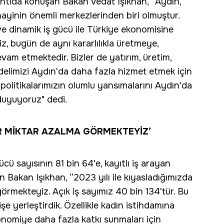
plantıda konuşan Bakan Vedat Işıkhan, “Aydın,
nayinin önemli merkezlerinden biri olmuştur.
ı ve dinamik iş gücü ile Türkiye ekonomisine
z, bugün de aynı kararlılıkla üretmeye,
m etmektedir. Bizler de yatırım, üretim,
elimizi Aydın'da daha fazla hizmet etmek için
politikalarımızın olumlu yansımalarını Aydın'da
uyuyoruz" dedi.
BİR MİKTAR AZALMA GÖRMEKTEYİZ’
gücü sayısının 81 bin 64'e, kayıtlı iş arayan
n Bakan Işıkhan, “2023 yılı ile kıyasladığımızda
örmekteyiz. Açık iş sayımız 40 bin 134'tür. Bu
şe yerleştirdik. Özellikle kadın istihdamına
nomiye daha fazla katkı sunmaları için