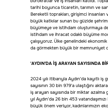
bürokratlar ve iş insanları katıldı. To
tarihi boyunca ticaretin, tarımın ve sa
Bereketli toprakları, girişimci insanlar
büyük katkılar sunan bu güzide şehrimi
büyümeye ve istihdam oluşturmaya deva
istihdam ve ihracat odaklı büyüme mod
çalışıyoruz. Ülke genelindeki ekonomik 
da görmekten büyük bir memnuniyet d
'AYDIN'DA İŞ ARAYAN SAYISINDA 
2024 yılı itibarıyla Aydın'da kayıtlı iş 
sayısının 30 bin 979'a ulaştığını aktara
iş arayan sayısında bir miktar azalma g
yıl Aydın'da 26 bin 453 vatandaşımızı i
büyük önem veriyor, kadınlarımızın eko