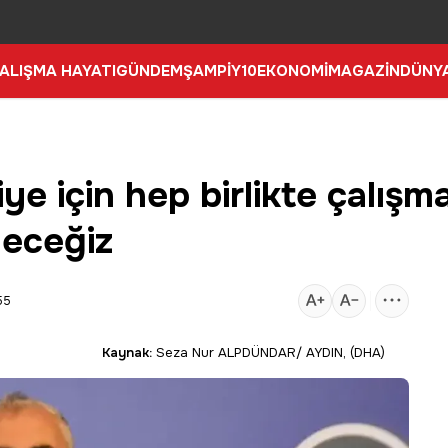
ALIŞMA HAYATI
GÜNDEM
ŞAMPİY10
EKONOMİ
MAGAZİN
DÜNY
ye için hep birlikte çalışm
eceğiz
55
Kaynak:
Seza Nur ALPDÜNDAR/ AYDIN, (DHA)