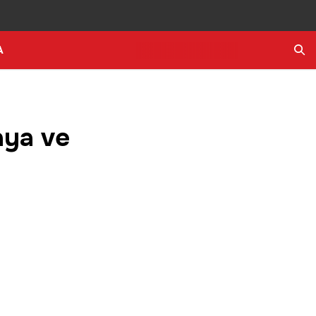
A
Ara
aya ve