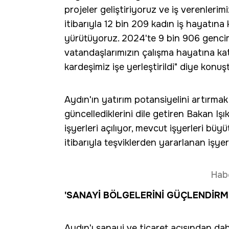
projeler geliştiriyoruz ve iş verenleri
itibarıyla 12 bin 209 kadın iş hayatına 
yürütüyoruz. 2024'te 9 bin 906 gencimi
vatandaşlarımızın çalışma hayatına kat
kardeşimiz işe yerleştirildi" diye konuş
Aydın'ın yatırım potansiyelini artırmak i
güncellediklerini dile getiren Bakan Işı
işyerleri açılıyor, mevcut işyerleri büy
itibarıyla teşviklerden yararlanan işyer
Hab
'SANAYİ BÖLGELERİNİ GÜÇLENDİRM
Aydın'ı sanayi ve ticaret açısından da