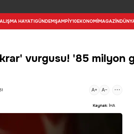
ALIŞMA HAYATI
GÜNDEM
ŞAMPİY10
EKONOMİ
MAGAZİN
DÜNY
krar' vurgusu! '85 milyon 
51
Kaynak:
İHA