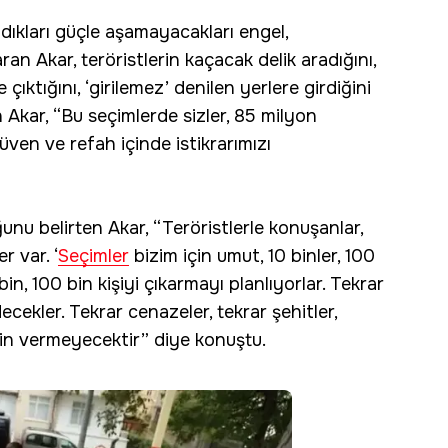
ldıkları güçle aşamayacakları engel,
n Akar, teröristlerin kaçacak delik aradığını,
çıktığını, ‘girilemez’ denilen yerlere girdiğini
n Akar, “Bu seçimlerde sizler, 85 milyon
en ve refah içinde istikrarımızı
unu belirten Akar, “Teröristlerle konuşanlar,
r var. ‘
Seçimler
bizim için umut, 10 binler, 100
 bin, 100 bin kişiyi çıkarmayı planlıyorlar. Tekrar
ecekler. Tekrar cenazeler, tekrar şehitler,
izin vermeyecektir” diye konuştu.