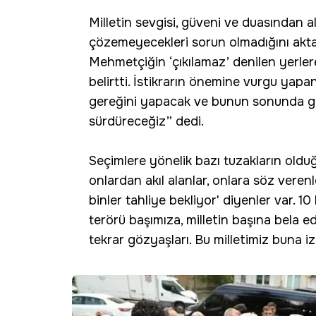
Milletin sevgisi, güveni ve duasından a
çözemeyecekleri sorun olmadığını aktara
Mehmetçiğin ‘çıkılamaz’ denilen yerlere 
belirtti. İstikrarın önemine vurgu yapa
gereğini yapacak ve bunun sonunda güv
sürdüreceğiz” dedi.
Seçimlere yönelik bazı tuzakların olduğ
onlardan akıl alanlar, onlara söz verenle
binler tahliye bekliyor' diyenler var. 10
terörü başımıza, milletin başına bela ed
tekrar gözyaşları. Bu milletimiz buna 