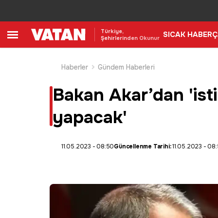
Türkiye,
SICAK HABER
Ç
Şehirlerinden Okunur
Haberler
Gündem Haberleri
Bakan Akar’dan 'isti
yapacak'
11.05.2023 - 08:50
Güncellenme Tarihi:
11.05.2023 - 08: