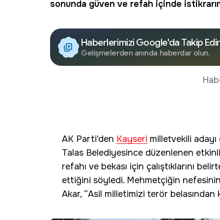
sonunda güven ve refah içinde istikrarı
Haberlerimizi Google'da Takip Edi
Gelişmelerden anında haberdar olun.
Hab
AK Parti’den
Kayseri
milletvekili adayı
Talas Belediyesince düzenlenen etkinlik
refahı ve bekası için çalıştıklarını beli
ettiğini söyledi. Mehmetçiğin nefesini
Akar, “Asil milletimizi terör belasından