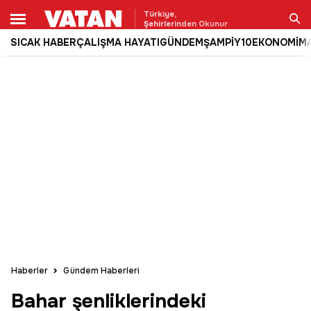
Türkiye,
Şehirlerinden Okunur
SICAK HABER
ÇALIŞMA HAYATI
GÜNDEM
ŞAMPİY10
EKONOMİ
M
Ara
Haberler
Gündem Haberleri
Bahar şenliklerindeki