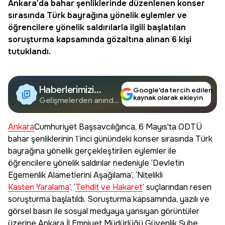
Ankara'da bahar şenliklerinde düzenlenen konser
sırasında Türk bayrağına yönelik eylemler ve
öğrencilere yönelik saldırılarla ilgili başlatılan
soruşturma kapsamında gözaltına alınan 6 kişi
tutuklandı.
Haberlerimizi
Google’da tercih edilen
kaynak olarak ekleyin
Google'da Takip
Gelişmelerden anında
haberdar olun.
Edin
Ankara
Cumhuriyet Başsavcılığınca, 6 Mayıs'ta ODTÜ
bahar şenliklerinin 1’inci günündeki konser sırasında Türk
bayrağına yönelik gerçekleştirilen eylemler ile
öğrencilere yönelik saldırılar nedeniyle ‘Devletin
Egemenlik Alametlerini Aşağılama’, ‘Nitelikli
Kasten Yaralama
’, ‘
Tehdit ve Hakaret
’ suçlarından resen
soruşturma başlatıldı. Soruşturma kapsamında, yazılı ve
görsel basın ile sosyal medyaya yansıyan görüntüler
üzerine Ankara İl Emniyet Müdürlüğü Güvenlik Şube