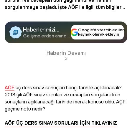
soruları ve cevapları dün yayınlandı ve hemen
sorgulanmaya başladı. İşte AÖF ile ilgili tüm bilgiler...
Haberlerimizi
Google’da tercih edilen
kaynak olarak ekleyin
Google'da Takip
Gelişmelerden anında
haberdar olun.
Edin
Haberin Devamı
AÖF
üç ders sınav sonuçları hangi tarihte açıklanacak?
2018 yılı AÖF sınav soruları ve cevapları sorgulanırken
sonuçların açıklanacağı tarih de merak konusu oldu. AÇF
geçme notu nedir?
AÖF ÜÇ DERS SINAV SORULARI İÇİN TIKLAYINIZ