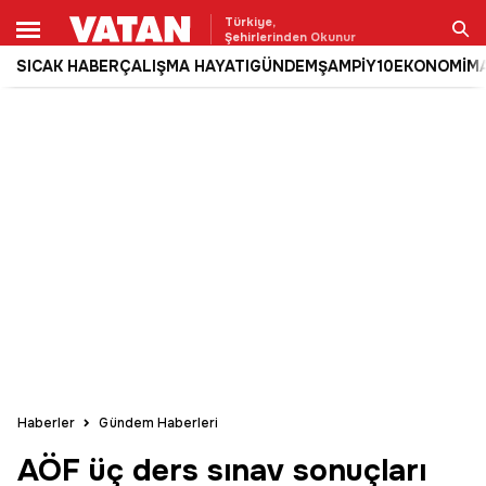
Türkiye,
Şehirlerinden Okunur
SICAK HABER
ÇALIŞMA HAYATI
GÜNDEM
ŞAMPİY10
EKONOMİ
M
Ara
Haberler
Gündem Haberleri
AÖF üç ders sınav sonuçları