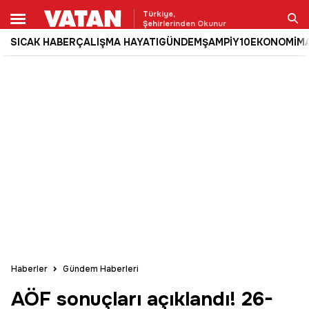
Türkiye,
Şehirlerinden Okunur
SICAK HABER
ÇALIŞMA HAYATI
GÜNDEM
ŞAMPİY10
EKONOMİ
M
Ara
Haberler
Gündem Haberleri
AÖF sonuçları açıklandı! 26-