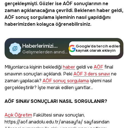
gerçekleşmişti. Gözler ise AÖF sonuçlarının ne
zaman açıklanacağına çevrildi. Beklenen haber geldi,
AÖF sonuç sorgulama
işleminin nasıl yapıldığını
haberimizden kolayca öğrenebilirsiniz.
Haberlerimizi
Google’da tercih edilen
kaynak olarak ekleyin
Google'da Takip
Gelişmelerden anında
haberdar olun.
Edin
Milyonlarca kişinin beklediği
haber
geldi ve
AÖF
final
sınavının sonuçları açıklandı. Peki
AÖF 3 ders sınavı
ne
zaman yapılacak?
AÖF sonuç sorgulama
işlemi nasıl
gerçekleştirilir? İşte merak edilen yanıtlar...
AÖF SINAV SONUÇLARI NASIL SORGULANIR?
Açık Öğretim
Fakültesi sınav sonuçları,
https://aof.anadolu.edu.tr/anasayfa/ sayfasından