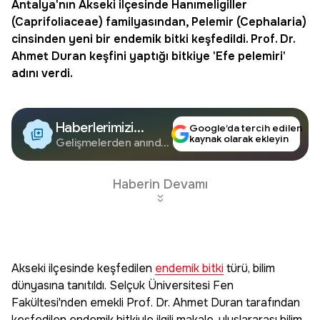
Antalya
'nın Akseki ilçesinde Hanımeligiller
(Caprifoliaceae) familyasından, Pelemir (Cephalaria)
cinsinden yeni bir
endemik bitki
keşfedildi. Prof. Dr.
Ahmet Duran keşfini yaptığı bitkiye '
Efe pelemiri
'
adını verdi.
Haberlerimizi
Google’da tercih edilen
kaynak olarak ekleyin
Google'da Takip
Gelişmelerden anında
haberdar olun.
Edin
Haberin Devamı
Akseki ilçesinde keşfedilen
endemik bitki
türü, bilim
dünyasına tanıtıldı. Selçuk Üniversitesi Fen
Fakültesi'nden emekli Prof. Dr. Ahmet Duran tarafından
keşfedilen endemik bitkiyle ilgili makale, uluslararası bilim