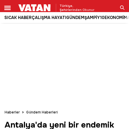
Türkiye,
Şehirlerinden Okunur
SICAK HABER
ÇALIŞMA HAYATI
GÜNDEM
ŞAMPİY10
EKONOMİ
M
Ara
Haberler
Gündem Haberleri
Antalya'da yeni bir endemik