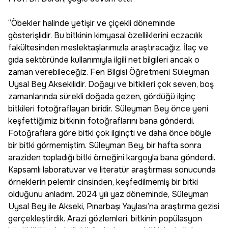
“Öbekler halinde yetişir ve çiçekli döneminde
gösterişlidir. Bu bitkinin kimyasal özelliklerini eczacılık
fakültesinden meslektaşlarımızla araştıracağız. İlaç ve
gıda sektöründe kullanımıyla ilgili net bilgileri ancak o
zaman verebileceğiz. Fen Bilgisi Öğretmeni Süleyman
Uysal Bey Aksekilidir. Doğayı ve bitkileri çok seven, boş
zamanlarında sürekli doğada gezen, gördüğü ilginç
bitkileri fotoğraflayan biridir. Süleyman Bey önce yeni
keşfettiğimiz bitkinin fotoğraflarını bana gönderdi.
Fotoğraflara göre bitki çok ilginçti ve daha önce böyle
bir bitki görmemiştim. Süleyman Bey, bir hafta sonra
araziden topladığı bitki örneğini kargoyla bana gönderdi.
Kapsamlı laboratuvar ve literatür araştırması sonucunda
örneklerin pelemir cinsinden, keşfedilmemiş bir bitki
olduğunu anladım. 2024 yılı yaz döneminde, Süleyman
Uysal Bey ile Akseki, Pınarbaşı Yaylası’na araştırma gezisi
gerçekleştirdik. Arazi gözlemleri, bitkinin popülasyon