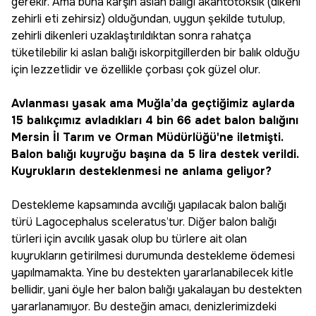
gerekir. Ama buna karşın aslan balığı akantotoksik (dikeni
zehirli eti zehirsiz) olduğundan, uygun şekilde tutulup,
zehirli dikenleri uzaklaştırıldıktan sonra rahatça
tüketilebilir ki aslan balığı iskorpitgillerden bir balık olduğu
için lezzetlidir ve özellikle çorbası çok güzel olur.
Avlanması yasak ama Muğla’da geçtiğimiz aylarda
15 balıkçımız avladıkları 4 bin 66 adet balon balığını
Mersin İl Tarım ve Orman Müdürlüğü'ne iletmişti.
Balon balığı kuyruğu başına da 5 lira destek verildi.
Kuyrukların desteklenmesi ne anlama geliyor?
Destekleme kapsamında avcılığı yapılacak balon balığı
türü Lagocephalus sceleratus’tur. Diğer balon balığı
türleri için avcılık yasak olup bu türlere ait olan
kuyrukların getirilmesi durumunda destekleme ödemesi
yapılmamakta. Yine bu destekten yararlanabilecek kitle
bellidir, yani öyle her balon balığı yakalayan bu destekten
yararlanamıyor. Bu desteğin amacı, denizlerimizdeki