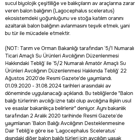
sucul biyolojik çeşitliliğe ve balıkçıların av araçlarına zarar
veren balon balığının (Lagocephalus sceleratus)
ekosistemdeki yoğunluğunu ve stoğa katılım oranını
azaltarak balon balığının avlanmasını teşvik etmek, yani
bu tür ile mücadele etmektir.
(NOT: Tarım ve Orman Bakanlığı tarafından ‘5/1 Numaralı
Ticari Amaçlı Su Ürünleri Avcılığının Düzenlenmesi
Hakkındaki Tebliğ’ ile ‘5/2 Numaralı Amatör Amaçlı Su
Ürünleri Avcılığının Düzenlenmesi Hakkında Tebliğ’ 22
Ağustos 2020’de Resmi Gazete'de yayımlandı.
01.09.2020 - 31.08.2024 tarihleri arasındaki av
döneminde uygulanacağı açıklandı. Bu tebliğlerde "Balon
balığı türlerinin avcılığı izne tabi olup avcılığına ilişkin usul
ve esaslar bakanlıkça belirlenir" deniyor. Aynı bakanlık
tarafından 2 Aralık 2020 tarihinde Resmi Gazete’de
yayımlanan ‘Balon Balığı Avcılığının Desteklenmesine
Dair Tebliğ’e göre ise ‘Lagocephalus Sceleratus’
dışındaki diğer balon balığı türleri için avcılığın yasak