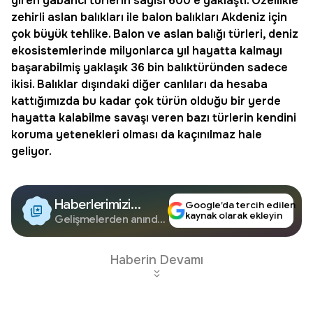
giren yabancı türlerin sayısı 600’e yaklaştı. Özellikle
zehirli aslan balıkları ile balon balıkları Akdeniz için
çok büyük
tehlike
. Balon ve aslan balığı türleri, deniz
ekosistemlerinde milyonlarca yıl hayatta kalmayı
başarabilmiş yaklaşık 36 bin balıktüründen sadece
ikisi. Balıklar dışındaki diğer canlıları da hesaba
kattığımızda bu kadar çok türün olduğu bir yerde
hayatta kalabilme savaşı veren bazı türlerin kendini
koruma yetenekleri olması da kaçınılmaz hale
geliyor.
Haberlerimizi
Google’da tercih edilen
kaynak olarak ekleyin
Google'da Takip
Gelişmelerden anında
haberdar olun.
Edin
Haberin Devamı