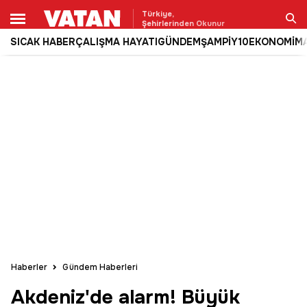
Türkiye,
Şehirlerinden Okunur
SICAK HABER
ÇALIŞMA HAYATI
GÜNDEM
ŞAMPİY10
EKONOMİ
M
Ara
Haberler
Gündem Haberleri
Akdeniz'de alarm! Büyük