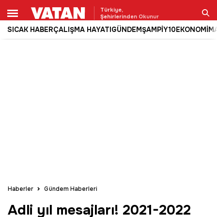
Türkiye,
Şehirlerinden Okunur
SICAK HABER
ÇALIŞMA HAYATI
GÜNDEM
ŞAMPİY10
EKONOMİ
M
Ara
Haberler
Gündem Haberleri
Adli yıl mesajları! 2021-2022