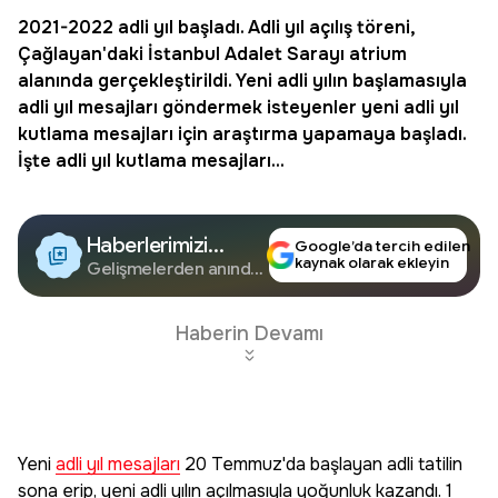
2021-2022 adli yıl başladı. Adli yıl açılış töreni,
Çağlayan'daki İstanbul Adalet Sarayı atrium
alanında gerçekleştirildi. Yeni adli yılın başlamasıyla
adli yıl mesajları
göndermek isteyenler
yeni adli yıl
kutlama mesajları
için araştırma yapamaya başladı.
İşte
adli yıl kutlama mesajları
...
Haberlerimizi
Google’da tercih edilen
kaynak olarak ekleyin
Google'da Takip
Gelişmelerden anında
haberdar olun.
Edin
Haberin Devamı
Yeni
adli yıl mesajları
20 Temmuz'da başlayan adli tatilin
sona erip, yeni adli yılın açılmasıyla yoğunluk kazandı. 1