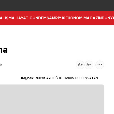
ALIŞMA HAYATI
GÜNDEM
ŞAMPİY10
EKONOMİ
MAGAZİN
DÜNY
ma
49
Kaynak:
Bülent AYDOĞDU-Damla GÜLER/VATAN