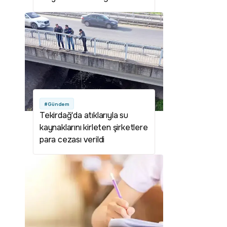
verdi! Deniz suyu sıcaklığı
artacak
#Gündem
Tekirdağ'da atıklarıyla su
kaynaklarını kirleten şirketlere
para cezası verildi