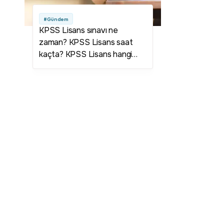
#Gündem
KPSS Lisans sınavı ne
zaman? KPSS Lisans saat
kaçta? KPSS Lisans hangi
tarihte yapılacak? KPSS
Lisans hangi gün? KPSS
Lisans tarihi belli oldu mu?
KPSS Lisans sonuçları ne
zaman açıklanacak? KPSS
Lisans takvimi belli oldu mu?