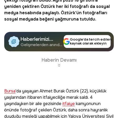
çektiği fotoğrafı buldu. Aynı pozu 18 yıl sonra
yeniden çektiren Öztürk her iki fotoğrafı da sosyal
medya hesabında paylaştı. Öztürk'ün fotoğrafları
sosyal medyada beğeni yağmuruna tutuldu.
Haberlerimizi
Google’da tercih edilen
kaynak olarak ekleyin
Google'da Takip
Gelişmelerden anında
haberdar olun.
Edin
Haberin Devamı
Bursa
'da yaşayan Ahmet Burak Öztürk (22), küçüklük
yaşlarından itibaren itfaiyeciliğe merak saldı. 4
yaşındayken bir aile gezisinde
itfaiye
kamyonunun
önünde fotoğraf çekilen Öztürk, daha sonra hayranlık
duyduğu mesleği yapabilmek için Yalova Üniversitesi Sivil