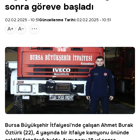
sonra göreve başladı
02.02.2025 - 10:51
Güncellenme Tarihi:
02.02.2025 - 10:51
Bursa
Büyükşehir İtfaiyesi'nde çalışan Ahmet Burak
Öztürk (22), 4 yaşında bir
itfaiye
kamyonu önünde