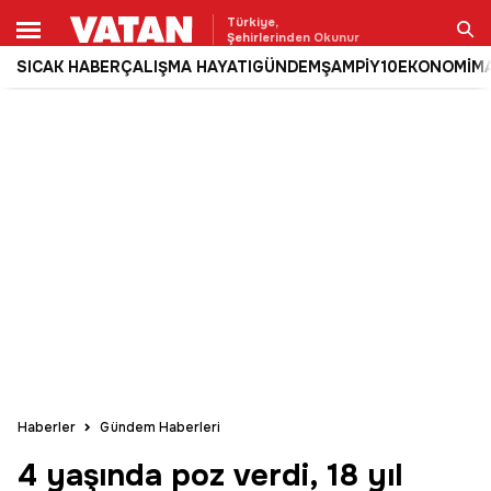
Türkiye,
Şehirlerinden Okunur
SICAK HABER
ÇALIŞMA HAYATI
GÜNDEM
ŞAMPİY10
EKONOMİ
M
Ara
Haberler
Gündem Haberleri
4 yaşında poz verdi, 18 yıl