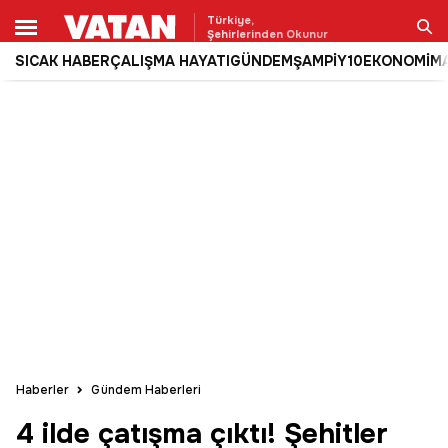
Türkiye,
Şehirlerinden Okunur
SICAK HABER
ÇALIŞMA HAYATI
GÜNDEM
ŞAMPİY10
EKONOMİ
M
Ara
Haberler
Gündem Haberleri
4 ilde çatışma çıktı! Şehitler