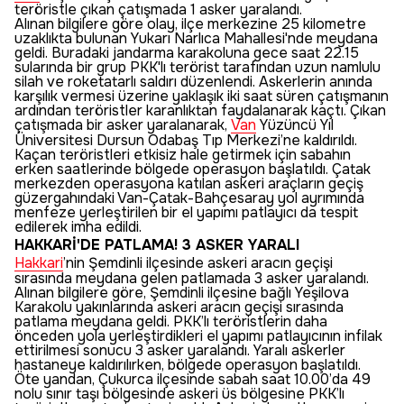
teröristle çıkan çatışmada 1 asker yaralandı.
Alınan bilgilere göre olay, ilçe merkezine 25 kilometre
uzaklıkta bulunan Yukarı Narlıca Mahallesi'nde meydana
geldi. Buradaki jandarma karakoluna gece saat 22.15
sularında bir grup PKK'lı terörist tarafından uzun namlulu
silah ve roketatarlı saldırı düzenlendi. Askerlerin anında
karşılık vermesi üzerine yaklaşık iki saat süren çatışmanın
ardından teröristler karanlıktan faydalanarak kaçtı. Çıkan
çatışmada bir asker yaralanarak,
Van
Yüzüncü Yıl
Üniversitesi Dursun Odabaş Tıp Merkezi’ne kaldırıldı.
Kaçan teröristleri etkisiz hale getirmek için sabahın
erken saatlerinde bölgede operasyon başlatıldı. Çatak
merkezden operasyona katılan askeri araçların geçiş
güzergahındaki Van-Çatak-Bahçesaray yol ayrımında
menfeze yerleştirilen bir el yapımı patlayıcı da tespit
edilerek imha edildi.
HAKKARİ'DE PATLAMA! 3 ASKER YARALI
Hakkari
’nin Şemdinli ilçesinde askeri aracın geçişi
sırasında meydana gelen patlamada 3 asker yaralandı.
Alınan bilgilere göre, Şemdinli ilçesine bağlı Yeşilova
Karakolu yakınlarında askeri aracın geçişi sırasında
patlama meydana geldi. PKK’lı teröristlerin daha
önceden yola yerleştirdikleri el yapımı patlayıcının infilak
ettirilmesi sonucu 3 asker yaralandı. Yaralı askerler
hastaneye kaldırılırken, bölgede operasyon başlatıldı.
Öte yandan, Çukurca ilçesinde sabah saat 10.00’da 49
nolu sınır taşı bölgesinde askeri üs bölgesine PKK’lı