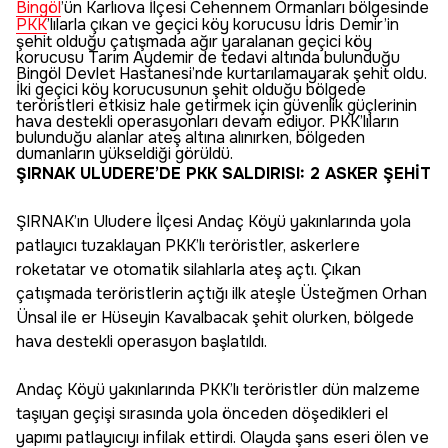
Bingöl
’ün Karlıova İlçesi Cehennem Ormanları bölgesinde
PKK
’lılarla çıkan ve geçici köy korucusu İdris Demir’in
şehit olduğu çatışmada ağır yaralanan geçici köy
korucusu Tarım Aydemir de tedavi altında bulunduğu
Bingöl Devlet Hastanesi’nde kurtarılamayarak şehit oldu.
İki geçici köy korucusunun şehit olduğu bölgede
teröristleri etkisiz hale getirmek için güvenlik güçlerinin
hava destekli operasyonları devam ediyor. PKK’lıların
bulunduğu alanlar ateş altına alınırken, bölgeden
dumanların yükseldiği görüldü.
ŞIRNAK ULUDERE’DE PKK SALDIRISI: 2 ASKER ŞEHİT
ŞIRNAK’ın Uludere İlçesi Andaç Köyü yakınlarında yola
patlayıcı tuzaklayan PKK’lı teröristler, askerlere
roketatar ve otomatik silahlarla ateş açtı. Çıkan
çatışmada teröristlerin açtığı ilk ateşle Üsteğmen Orhan
Ünsal ile er Hüseyin Kavalbacak şehit olurken, bölgede
hava destekli operasyon başlatıldı.
Andaç Köyü yakınlarında PKK’lı teröristler dün malzeme
taşıyan geçişi sırasında yola önceden döşedikleri el
yapımı patlayıcıyı infilak ettirdi. Olayda şans eseri ölen ve