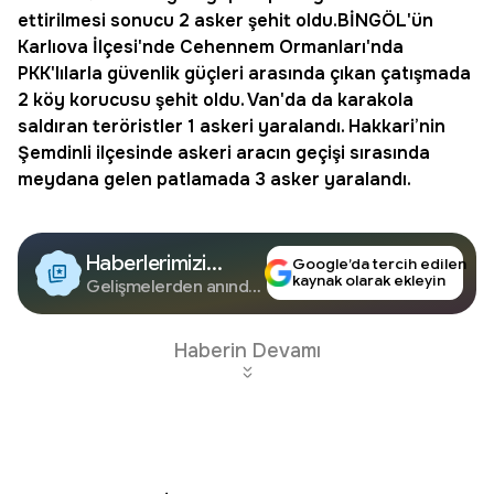
ettirilmesi sonucu 2 asker
şehit
oldu.
BİNGÖL
'ün
Karlıova İlçesi'nde Cehennem Ormanları'nda
PKK'lılarla güvenlik güçleri arasında çıkan çatışmada
2 köy korucusu şehit oldu.
Van
'da da karakola
saldıran teröristler 1 askeri yaralandı.
Hakkari
’nin
Şemdinli ilçesinde askeri aracın geçişi sırasında
meydana gelen patlamada 3 asker yaralandı.
Haberlerimizi
Google’da tercih edilen
kaynak olarak ekleyin
Google'da Takip
Gelişmelerden anında
haberdar olun.
Edin
Haberin Devamı