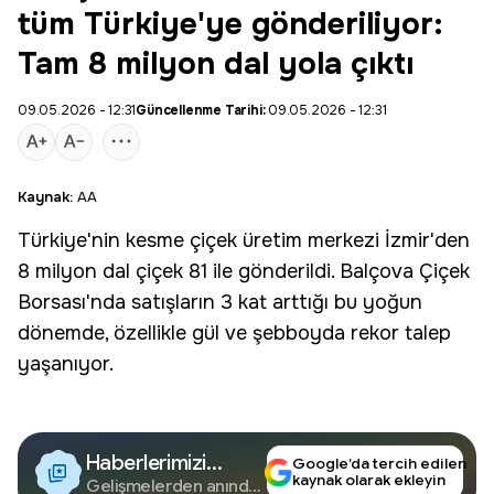
tüm Türkiye'ye gönderiliyor:
Tam 8 milyon dal yola çıktı
09.05.2026 - 12:31
Güncellenme Tarihi:
09.05.2026 - 12:31
Kaynak:
AA
Türkiye'nin kesme
çiçek
üretim
merkezi İzmir'den
8 milyon dal çiçek 81 ile gönderildi. Balçova Çiçek
Borsası'nda satışların 3 kat arttığı bu yoğun
dönemde, özellikle gül ve şebboyda rekor talep
yaşanıyor.
Haberlerimizi
Google’da tercih edilen
kaynak olarak ekleyin
Google'da Takip
Gelişmelerden anında