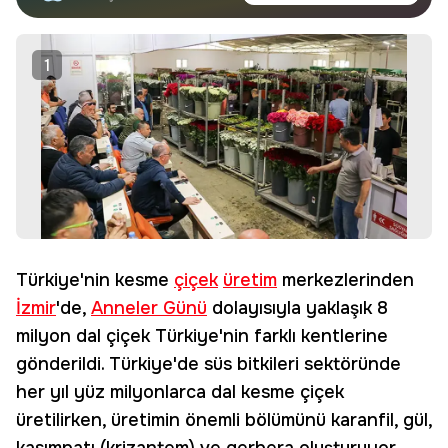
haberdar olun.
Edin
1
Türkiye'nin kesme
çiçek
üretim
merkezlerinden
İzmir
'de,
Anneler Günü
dolayısıyla yaklaşık 8
milyon dal çiçek Türkiye'nin farklı kentlerine
gönderildi. Türkiye'de süs bitkileri sektöründe
her yıl yüz milyonlarca dal kesme çiçek
üretilirken, üretimin önemli bölümünü karanfil, gül,