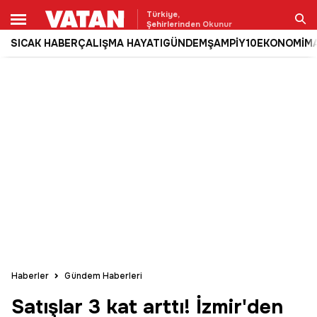
Türkiye,
Şehirlerinden Okunur
SICAK HABER
ÇALIŞMA HAYATI
GÜNDEM
ŞAMPİY10
EKONOMİ
M
Ara
Haberler
Gündem Haberleri
Satışlar 3 kat arttı! İzmir'den