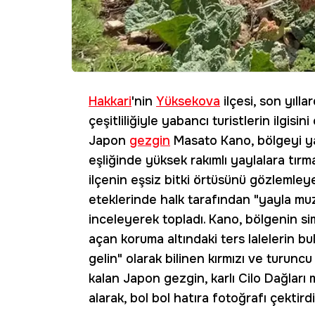
Hakkari
'nin
Yüksekova
ilçesi, son yıll
çeşitliliğiyle yabancı turistlerin ilgisi
Japon
gezgin
Masato Kano, bölgeyi ya
eşliğinde yüksek rakımlı yaylalara tı
ilçenin eşsiz bitki örtüsünü gözlemley
eteklerinde halk tarafından "yayla muz
inceleyerek topladı. Kano, bölgenin si
açan koruma altındaki ters lalelerin b
gelin" olarak bilinen kırmızı ve turuncu
kalan Japon gezgin, karlı Cilo Dağları m
alarak, bol bol hatıra fotoğrafı çektirdi