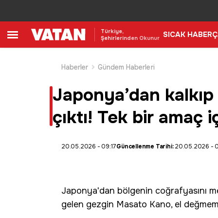
Türkiye,
SICAK HABER
Ç
Şehirlerinden Okunur
Haberler
Gündem Haberleri
Japonya’dan kalkıp 
çıktı! Tek bir amaç i
20.05.2026 - 09:17
Güncellenme Tarihi:
20.05.2026 - 0
Japonya'dan bölgenin coğrafyasını m
gelen
gezgin
Masato Kano, el değmemiş 