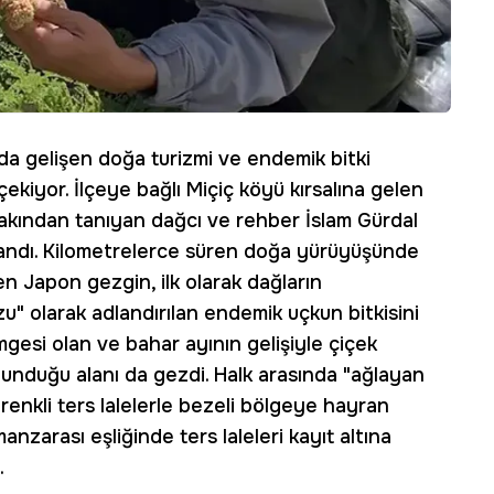
arda gelişen doğa turizmi ve endemik bitki
ni çekiyor. İlçeye bağlı Miçiç köyü kırsalına gelen
kından tanıyan dağcı ve rehber İslam Gürdal
rmandı. Kilometrelerce süren doğa yürüyüşünde
en Japon gezgin, ilk olarak dağların
u" olarak adlandırılan endemik uçkun bitkisini
mgesi olan ve bahar ayının gelişiyle çiçek
ulunduğu alanı da gezdi. Halk arasında "ağlayan
 renkli ters lalelerle bezeli bölgeye hayran
anzarası eşliğinde ters laleleri kayıt altına
.