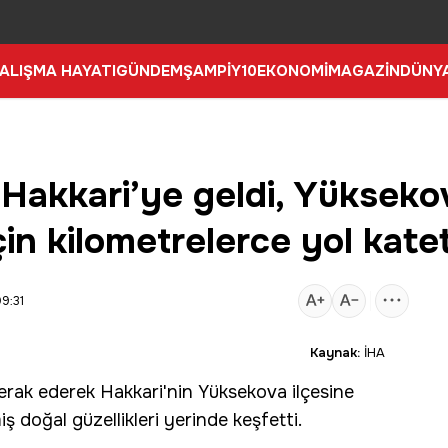
ALIŞMA HAYATI
GÜNDEM
ŞAMPİY10
EKONOMİ
MAGAZİN
DÜNY
Hakkari’ye geldi, Yükseko
çin kilometrelerce yol katet
9:31
Kaynak:
İHA
erak ederek
Hakkari
'nin
Yüksekova
ilçesine
doğal güzellikleri yerinde keşfetti.