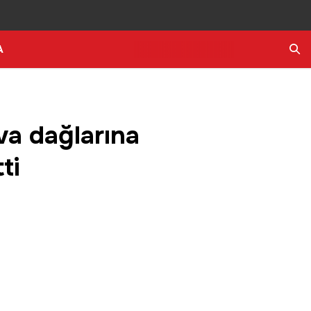
A
Ara
va dağlarına
ti