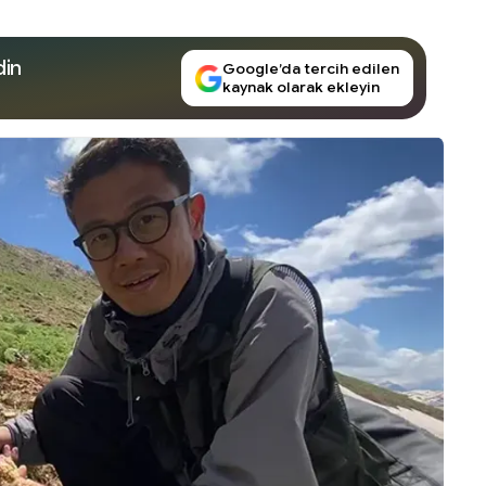
din
Google’da tercih edilen
kaynak olarak ekleyin