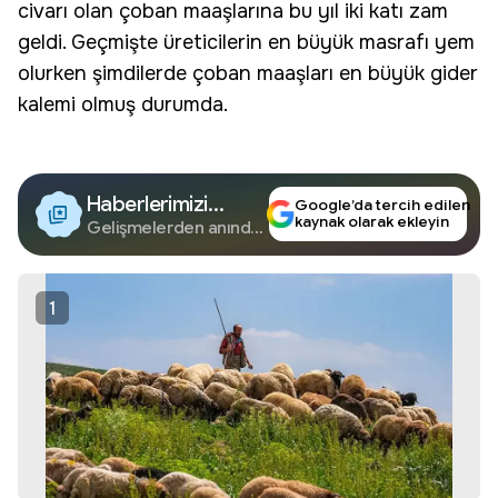
civarı olan çoban maaşlarına bu yıl iki katı
zam
geldi. Geçmişte üreticilerin en büyük masrafı yem
olurken şimdilerde çoban maaşları en büyük gider
kalemi olmuş durumda.
Haberlerimizi
Google’da tercih edilen
kaynak olarak ekleyin
Google'da Takip
Gelişmelerden anında
haberdar olun.
Edin
1