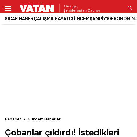
Türkiye,
Şehirlerinden Okunur
SICAK HABER
ÇALIŞMA HAYATI
GÜNDEM
ŞAMPİY10
EKONOMİ
M
Ara
Haberler
Gündem Haberleri
Çobanlar çıldırdı! İstedikleri