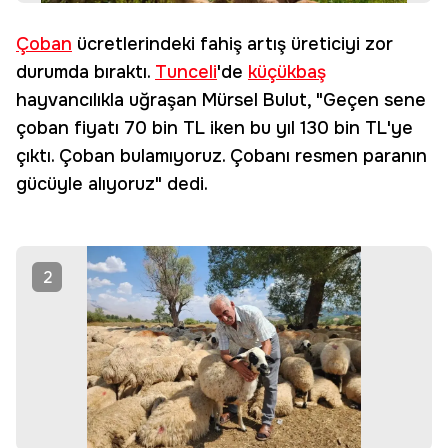
Çoban
ücretlerindeki fahiş artış üreticiyi zor
durumda bıraktı.
Tunceli
'de
küçükbaş
hayvancılıkla uğraşan Mürsel Bulut, "Geçen sene
çoban fiyatı 70 bin TL iken bu yıl 130 bin TL'ye
çıktı. Çoban bulamıyoruz. Çobanı resmen paranın
gücüyle alıyoruz" dedi.
2