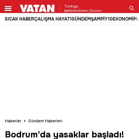
Türkiye,
Şehirlerinden Okunur
SICAK HABER
ÇALIŞMA HAYATI
GÜNDEM
ŞAMPİY10
EKONOMİ
M
Ara
Haberler
Gündem Haberleri
Bodrum'da yasaklar başladı!