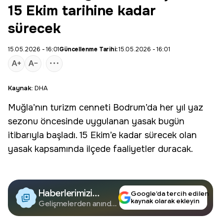
15 Ekim tarihine kadar
sürecek
15.05.2026 - 16:01
Güncellenme Tarihi:
15.05.2026 - 16:01
Kaynak:
DHA
Muğla
’nın turizm cenneti
Bodrum
’da her yıl yaz
sezonu öncesinde uygulanan
yasak
bugün
itibarıyla başladı. 15 Ekim’e kadar sürecek olan
yasak kapsamında ilçede faaliyetler duracak.
Haberlerimizi
Google’da tercih edilen
kaynak olarak ekleyin
Google'da Takip
Gelişmelerden anında
haberdar olun.
Edin