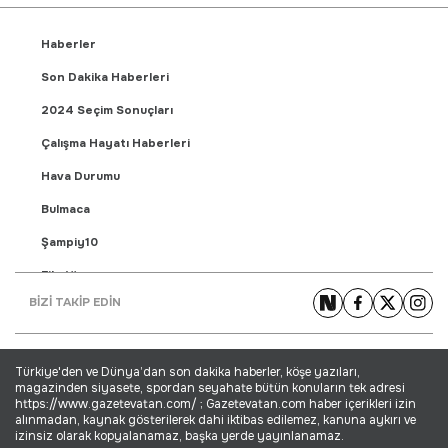
Haberler
Son Dakika Haberleri
2024 Seçim Sonuçları
Çalışma Hayatı Haberleri
Hava Durumu
Bulmaca
Şampiy10
Fikstür
BİZİ TAKİP EDİN
Puan Durumu
Gündem Haberleri
Türkiye'den ve Dünya’dan son dakika haberler, köşe yazıları,
Yaşam Haberleri
magazinden siyasete, spordan seyahate bütün konuların tek adresi
https://www.gazetevatan.com/ ; Gazetevatan.com haber içerikleri izin
Ekonomi Haberleri
alınmadan, kaynak gösterilerek dahi iktibas edilemez, kanuna aykırı ve
izinsiz olarak kopyalanamaz, başka yerde yayınlanamaz.
Dünya Haberleri