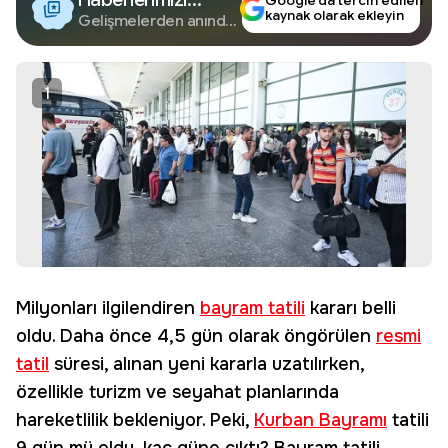
Google’da tercih edilen
kaynak olarak ekleyin
Google'da Takip
Gelişmelerden anında
haberdar olun.
Edin
1
Milyonları ilgilendiren
bayram tatili
kararı belli
oldu. Daha önce 4,5 gün olarak öngörülen
resmi
tatil
süresi, alınan yeni kararla uzatılırken,
özellikle turizm ve seyahat planlarında
hareketlilik bekleniyor. Peki,
Kurban Bayramı
tatili