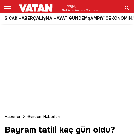
Türkiye,
Şehirlerinden Okunur
SICAK HABER
ÇALIŞMA HAYATI
GÜNDEM
ŞAMPİY10
EKONOMİ
M
Ara
Haberler
Gündem Haberleri
Bayram tatili kaç gün oldu?