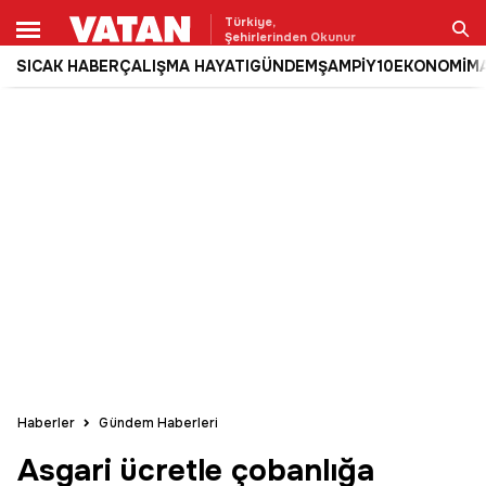
Türkiye,
Şehirlerinden Okunur
SICAK HABER
ÇALIŞMA HAYATI
GÜNDEM
ŞAMPİY10
EKONOMİ
M
Ara
Haberler
Gündem Haberleri
Asgari ücretle çobanlığa