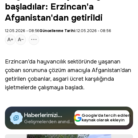
başladılar: Erzincan'a
Afganistan'dan getirildi
12.05.2026 - 08:56
Güncellenme Tarihi:
12.05.2026 - 08:56
Erzincan’da hayvancılık sektöründe yaşanan
çoban
sorununa çözüm amacıyla
Afganistan
’dan
getirilen çobanlar,
asgari ücret
karşılığında
işletmelerde çalışmaya başladı.
Haberlerimizi
Google’da tercih edilen
kaynak olarak ekleyin
Google'da Takip
Gelişmelerden anında
haberdar olun.
Edin