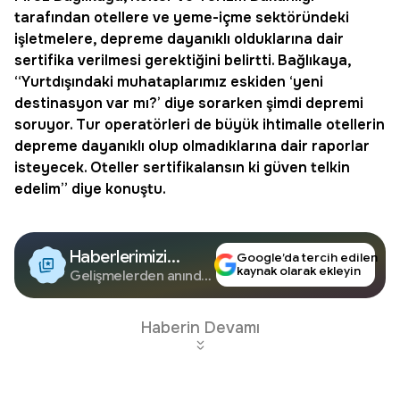
tarafından otellere ve yeme-içme sektöründeki
işletmelere, depreme dayanıklı olduklarına dair
sertifika verilmesi gerektiğini belirtti. Bağlıkaya,
“Yurtdışındaki muhataplarımız eskiden ‘yeni
destinasyon var mı?’ diye sorarken şimdi depremi
soruyor. Tur operatörleri de büyük ihtimalle otellerin
depreme dayanıklı olup olmadıklarına dair raporlar
isteyecek. Oteller sertifikalansın ki güven telkin
edelim” diye konuştu.
Haberlerimizi
Google’da tercih edilen
kaynak olarak ekleyin
Google'da Takip
Gelişmelerden anında
haberdar olun.
Edin
Haberin Devamı