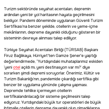
Turizm sektöründe seyahat acentaları, depremin
ardından yeni bir yol haritasının hayata geçirilmesini
bekliyor. Pandemi döneminde uygulanan Güvenli Turizm
Sertifikası’na benzer şekilde, otellerin ve yeme-içme
mekânlarının, depreme dayanıklı olduğunu gösteren bir
sisteminin devreye alınması talep ediliyor.
Türkiye Seyahat Acentaları Birliği (TÜRSAB) Başkanı
Firuz Bağlıkaya, Hürriyet'ten Gamze Şener'e yaptığı
değerlendirmede, “Yurtdışındaki muhataplarımız eskiden
‘yeni
otel
açıldı mı, yeni destinasyon var mı?’ diye
sorarken şimdi depremi soruyorlar. Önerimiz, Kültür ve
Turizm Bakanlığı’nın, pandemide çıkardığı sertifika gibi
benzer bir uygulama yönünde çalışma yapması.
Depremde tehlike içermeyen otellerin
sertifikalandırılacağı bir sisteme geçilmesini talep
ediyoruz. Yurtdışındaki büyük tur operatörleri de büyük
ihtimalle otellerin depreme dayanıklı olup olmadıklarına