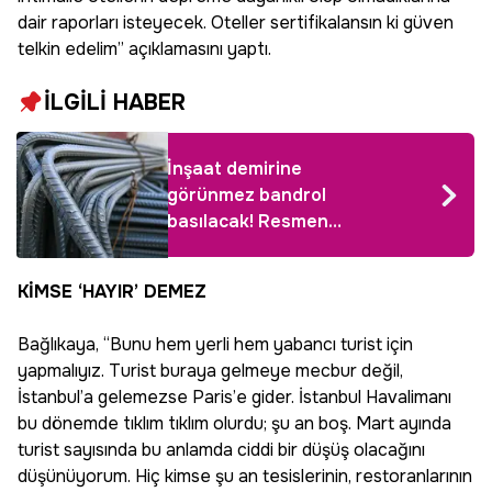
dair raporları isteyecek. Oteller sertifikalansın ki güven
telkin edelim” açıklamasını yaptı.
İLGİLİ HABER
İnşaat demirine
görünmez bandrol
basılacak! Resmen
ilan edildi
KİMSE ‘HAYIR’ DEMEZ
Bağlıkaya, “Bunu hem yerli hem yabancı turist için
yapmalıyız. Turist buraya gelmeye mecbur değil,
İstanbul’a gelemezse Paris’e gider. İstanbul Havalimanı
bu dönemde tıklım tıklım olurdu; şu an boş. Mart ayında
turist sayısında bu anlamda ciddi bir düşüş olacağını
düşünüyorum. Hiç kimse şu an tesislerinin, restoranlarının