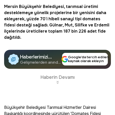
Mersin
Büyükşehir Belediyesi, tarımsal üretimi
desteklemeye yönelik projelerine bir yenisini daha
ekleyerek, yüzde 70’i hibeli sanayi tipi domates
fidesi desteği sağladı. Gülnar, Mut, Silifke ve Erdemli
ilçelerinde üreticilere toplam 187 bin 226 adet fide
dağıtıldı.
Haberlerimizi
Google’da tercih edilen
kaynak olarak ekleyin
Google'da Takip
Gelişmelerden anında
haberdar olun.
Edin
Haberin Devamı
Büyükşehir Belediyesi Tarımsal Hizmetler Dairesi
Başkanlığı koordinesinde yürütülen 'Domates Fidesi