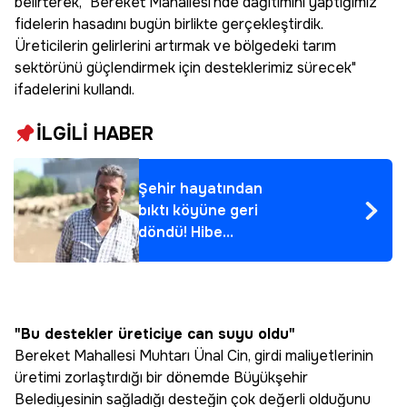
belirterek, "Bereket Mahallesi’nde dağıtımını yaptığımız
fidelerin hasadını bugün birlikte gerçekleştirdik.
Üreticilerin gelirlerini artırmak ve bölgedeki tarım
sektörünü güçlendirmek için desteklerimiz sürecek"
ifadelerini kullandı.
İLGİLİ HABER
Şehir hayatından
bıktı köyüne geri
döndü! Hibe
desteğiyle yeni
hayatına başladı
"Bu destekler üreticiye can suyu oldu"
Bereket Mahallesi Muhtarı Ünal Cin, girdi maliyetlerinin
üretimi zorlaştırdığı bir dönemde Büyükşehir
Belediyesinin sağladığı desteğin çok değerli olduğunu