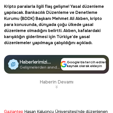
Kripto
paralarla ilgili flaş gelişme! Yasal düzenleme
yapılacak. Bankacılık Düzenleme ve Denetleme
Kurumu (BDDK) Başkanı Mehmet Ali Akben,
kripto
para
konusunda, dünyada çoğu ülkede yasal
düzenleme olmadığını belirtti. Akben, kafalardaki
karışıklığın giderilmesi için Türkiye'de yasal
düzenlemeler yapılmaya çalışıldığını açıkladı.
Haberlerimizi
Google’da tercih edilen
kaynak olarak ekleyin
Google'da Takip
Gelişmelerden anında
haberdar olun.
Edin
Haberin Devamı
Gaziantep
Hasan Kalyoncu Üniversitesi’nde düzenlenen