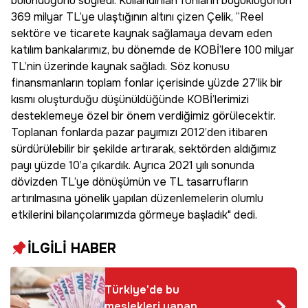
bulunduğunu söyledi. Kullandırılan fonların büyüklüğünün
369 milyar TL’ye ulaştığının altını çizen Çelik, “Reel
sektöre ve ticarete kaynak sağlamaya devam eden
katılım bankalarımız, bu dönemde de KOBİ’lere 100 milyar
TL’nin üzerinde kaynak sağladı. Söz konusu
finansmanların toplam fonlar içerisinde yüzde 27’lik bir
kısmı oluşturduğu düşünüldüğünde KOBİ’lerimizi
desteklemeye özel bir önem verdiğimiz görülecektir.
Toplanan fonlarda pazar payımızı 2012’den itibaren
sürdürülebilir bir şekilde artırarak, sektörden aldığımız
payı yüzde 10’a çıkardık. Ayrıca 2021 yılı sonunda
dövizden TL’ye dönüşümün ve TL tasarrufların
artırılmasına yönelik yapılan düzenlemelerin olumlu
etkilerini bilançolarımızda görmeye başladık" dedi.
İLGİLİ HABER
Türkiye'de bu
meslekleri yapan