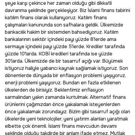
şeye karşı çekince her zaman olduğu gibi dikkatli
davranma şeklinde gerçekleşiyor. Biz İslami finans tabirini
katılım finans olarak kullanıyoruz. Katılım finans
çalışmaları kanununda son safhalara geldik. Ülkemizde
bankacılık hakim bir sistemden bahsediyoruz. Katılım
bankalarının sektör içindeki payı yüzde 8'lerde ama
sermaye içindeki payı yüzde 5'lerde. Krediler tarafında
yüzde 10'larda. KOBİ kredileri tarafında ise yüzde
30'larda. Ülkemizde de bir tasarruf açığı var. Büyümek
istiyoruz haliyle yabancı kaynak sağlamak istiyoruz. Son
dönemlerde dünyada bir enflasyon problemi yaşıyoruz,
enerji problemi yaşıyoruz. Bundan en fazla etkilenen
ülkelerden de birisiyiz. Beklentimiz enflasyon
sarmalından yakın zamanda kurtulmak. Alternatif finans
ürünlerini çağımızdan önce yakalamak isteyenlerden
önce yakalamak zorundayız. Bizim gibi tasarruf açığı olan
ülkelerde yeni teknolojiler, yeni yatırım alanları yaratmak
elbette çok önemli. İslami finans mevcudun devamı
şeklinde olduğu takdirde bir anlam ifade etmez. Mutlak