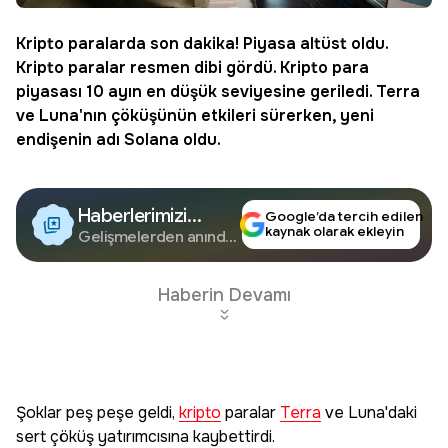
Kripto
paralarda son dakika! Piyasa altüst oldu.
Kripto paralar resmen dibi gördü. Kripto para
piyasası 10 ayın en düşük seviyesine geriledi.
Terra
ve Luna'nın çöküşünün etkileri sürerken, yeni
endişenin adı Solana oldu.
Haberlerimizi
Google’da tercih edilen
kaynak olarak ekleyin
Google'da Takip
Gelişmelerden anında
haberdar olun.
Edin
Haberin Devamı
Şoklar peş peşe geldi,
kripto
paralar
Terra
ve Luna'daki
sert çöküş yatırımcısına kaybettirdi.