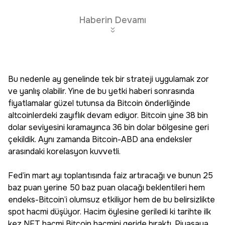
Haberin Devamı
Bu nedenle ay genelinde tek bir strateji uygulamak zor
ve yanlış olabilir. Yine de bu yetki haberi sonrasında
fiyatlamalar güzel tutunsa da Bitcoin önderliğinde
altcoinlerdeki zayıflık devam ediyor. Bitcoin yine 38 bin
dolar seviyesini kıramayınca 36 bin dolar bölgesine geri
çekildik. Aynı zamanda Bitcoin-ABD ana endeksler
arasındaki korelasyon kuvvetli.
Fed’in mart ayı toplantısında faiz artıracağı ve bunun 25
baz puan yerine 50 baz puan olacağı beklentileri hem
endeks-Bitcoin’i olumsuz etkiliyor hem de bu belirsizlikte
spot hacmi düşüyor. Hacim öylesine geriledi ki tarihte ilk
kez NFT hacmi Bitcoin hacmini geride bıraktı. Piyasaya