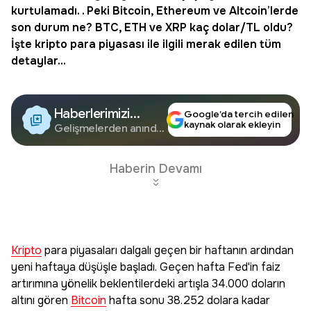
kurtulamadı. . Peki Bitcoin, Ethereum ve Altcoin’lerde
son durum ne? BTC, ETH ve XRP kaç dolar/TL oldu?
İşte
kripto para piyasası
ile ilgili merak edilen tüm
detaylar...
Haberlerimizi
Google’da tercih edilen
kaynak olarak ekleyin
Google'da Takip
Gelişmelerden anında
haberdar olun.
Edin
Haberin Devamı
Kripto
para piyasaları dalgalı geçen bir haftanın ardından
yeni haftaya düşüşle başladı. Geçen hafta Fed'in faiz
artırımına yönelik beklentilerdeki artışla 34.000 doların
altını gören
Bitcoin
hafta sonu 38.252 dolara kadar