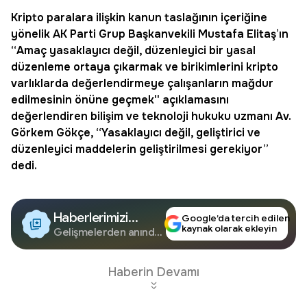
Kripto paralara ilişkin kanun taslağının içeriğine
yönelik AK Parti Grup Başkanvekili Mustafa Elitaş’ın
“Amaç yasaklayıcı değil, düzenleyici bir yasal
düzenleme ortaya çıkarmak ve birikimlerini kripto
varlıklarda değerlendirmeye çalışanların mağdur
edilmesinin önüne geçmek'' açıklamasını
değerlendiren bilişim ve teknoloji hukuku uzmanı Av.
Görkem Gökçe
, “Yasaklayıcı değil, geliştirici ve
düzenleyici maddelerin geliştirilmesi gerekiyor”
dedi.
Haberlerimizi
Google’da tercih edilen
kaynak olarak ekleyin
Google'da Takip
Gelişmelerden anında
haberdar olun.
Edin
Haberin Devamı