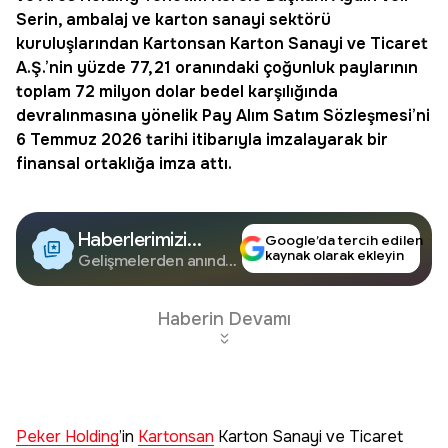
Serin, ambalaj ve karton sanayi sektörü
kuruluşlarından
Kartonsan
Karton Sanayi ve Ticaret
A.Ş.’nin yüzde 77,21 oranındaki çoğunluk paylarının
toplam 72 milyon dolar bedel karşılığında
devralınmasına yönelik Pay Alım Satım Sözleşmesi’ni
6 Temmuz 2026 tarihi itibarıyla imzalayarak bir
finansal ortaklığa imza attı.
Haberlerimizi
Google’da tercih edilen
kaynak olarak ekleyin
Google'da Takip
Gelişmelerden anında
haberdar olun.
Edin
Haberin Devamı
Peker Holding
’in
Kartonsan
Karton Sanayi ve Ticaret