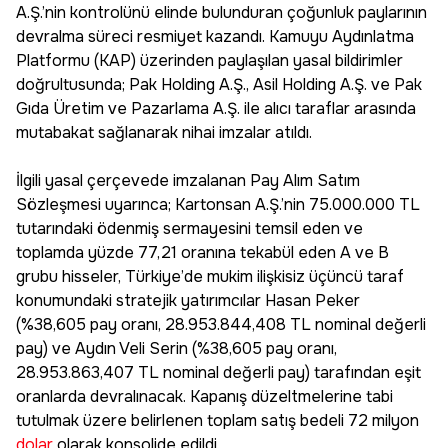
A.Ş.’nin kontrolünü elinde bulunduran çoğunluk paylarının
devralma süreci resmiyet kazandı. Kamuyu Aydınlatma
Platformu (KAP) üzerinden paylaşılan yasal bildirimler
doğrultusunda; Pak Holding A.Ş., Asil Holding A.Ş. ve Pak
Gıda Üretim ve Pazarlama A.Ş. ile alıcı taraflar arasında
mutabakat sağlanarak nihai imzalar atıldı.
İlgili yasal çerçevede imzalanan Pay Alım Satım
Sözleşmesi uyarınca; Kartonsan A.Ş.’nin 75.000.000 TL
tutarındaki ödenmiş sermayesini temsil eden ve
toplamda yüzde 77,21 oranına tekabül eden A ve B
grubu hisseler, Türkiye’de mukim ilişkisiz üçüncü taraf
konumundaki stratejik yatırımcılar Hasan Peker
(%38,605 pay oranı, 28.953.844,408 TL nominal değerli
pay) ve Aydın Veli Serin (%38,605 pay oranı,
28.953.863,407 TL nominal değerli pay) tarafından eşit
oranlarda devralınacak. Kapanış düzeltmelerine tabi
tutulmak üzere belirlenen toplam satış bedeli 72 milyon
dolar
olarak konsolide edildi.