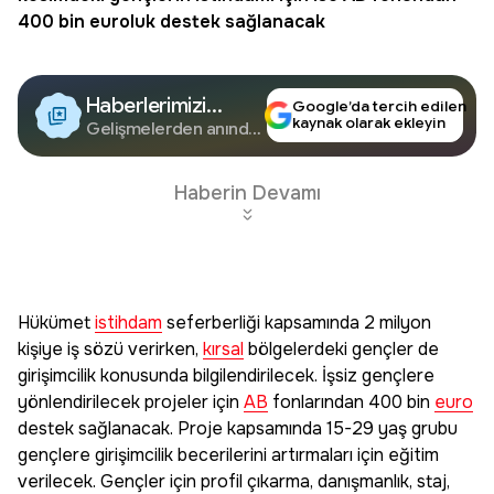
400 bin euroluk destek sağlanacak
Haberlerimizi
Google’da tercih edilen
kaynak olarak ekleyin
Google'da Takip
Gelişmelerden anında
haberdar olun.
Edin
Haberin Devamı
Hükümet
istihdam
seferberliği kapsamında 2 milyon
kişiye iş sözü verirken,
kırsal
bölgelerdeki gençler de
girişimcilik konusunda bilgilendirilecek. İşsiz gençlere
yönlendirilecek projeler için
AB
fonlarından 400 bin
euro
destek sağlanacak. Proje kapsamında 15-29 yaş grubu
gençlere girişimcilik becerilerini artırmaları için eğitim
verilecek. Gençler için profil çıkarma, danışmanlık, staj,