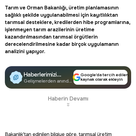
Tarım ve Orman Bakanlığı, üretim planlamasının
sağlıklı şekilde uygulanabilmesi için kayıtlılıktan
tarımsal desteklere, kredilerden
hibe
programlarına,
işlenmeyen tarım arazilerinin üretime
kazandırılmasından tarımsal örgütlerin
derecelendirilmesine kadar birçok uygulamanın
analizini yapıyor.
Haberlerimizi
Google’da tercih edilen
kaynak olarak ekleyin
Google'da Takip
Gelişmelerden anında
haberdar olun.
Edin
Haberin Devamı
Bakanlık'tan edinilen bilgiye göre, tarımsal üretim