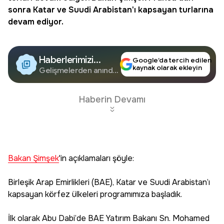
sonra Katar ve Suudi Arabistan'ı kapsayan turlarına
devam ediyor.
Haberlerimizi
Google’da tercih edilen
kaynak olarak ekleyin
Google'da Takip
Gelişmelerden anında
haberdar olun.
Edin
Haberin Devamı
Bakan Şimşek
'in açıklamaları şöyle:
Birleşik Arap Emirlikleri (BAE), Katar ve Suudi Arabistan’ı
kapsayan körfez ülkeleri programımıza başladık.
İlk olarak Abu Dabi’de BAE Yatırım Bakanı Sn. Mohamed