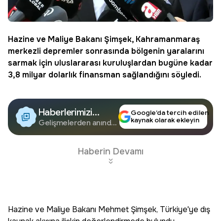
Hazine ve Maliye Bakanı Şimşek,
Kahramanmaraş
merkezli depremler sonrasında bölgenin yaralarını
sarmak için uluslararası kuruluşlardan bugüne kadar
3,8 milyar dolarlık
finansman
sağlandığını söyledi.
Haberlerimizi
Google’da tercih edilen
kaynak olarak ekleyin
Google'da Takip
Gelişmelerden anında
haberdar olun.
Edin
Haberin Devamı
Hazine ve Maliye Bakanı Mehmet Şimşek, Türkiye'ye dış