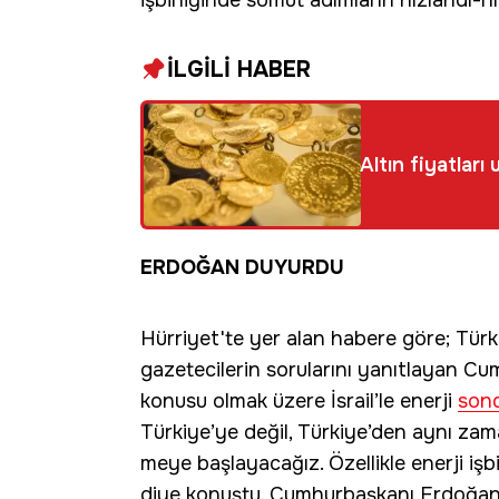
işbirliğinde somut adımların hızlandı-rı
İLGİLİ HABER
Altın fiyatları
ERDOĞAN DUYURDU
Hürriyet'te yer alan habere göre; Tür
gazetecilerin sorularını yanıtlayan Cu
konusu olmak üzere İsrail’le enerji
son
Türkiye’ye değil, Türkiye’den aynı zama
meye başlayacağız. Özellikle enerji işbir
diye konuştu. Cumhurbaşkanı Erdoğan’