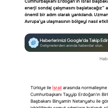
Cumhurbaşkanı Erdoğan’ın
İsrail
Başbakan
enerji
sondaj
çalışmasını başlatacağız” 
önemli bir adım olarak yankılandı. Uzma
Avrupa’ya ulaşmasının bölgeyi nasıl etkil
Haberlerimizi Google'da Takip Edi
Gelişmelerden anında haberdar olun.
Hab
Türkiye ile
İsrail
arasında normalleşme sü
Cumhurbaşkanı Tayyip Erdoğan’ın Birle
Başbakanı Binyamin Netanyahu ile görüş