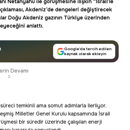
ı Netanyahu ile görüşmesine ilişkin “İsrail’le
açıklaması, Akdeniz’de dengeleri değiştirecek
nlar Doğu Akdeniz gazının Türkiye üzerinden
eyeceğini anlattı.
n
Google’da tercih edilen
kaynak olarak ekleyin
erin Devamı
reci temkinli ama somut adımlarla ilerliyor.
şmiş Milletler Genel Kurulu kapsamında İsrail
mesi bir süredir üzerinde çalışılan enerji