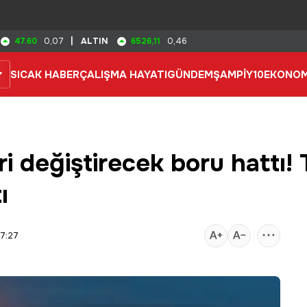
47.60
6526,11
0,07
|
ALTIN
0,46
SICAK HABER
ÇALIŞMA HAYATI
GÜNDEM
ŞAMPİY10
EKONOM
i değiştirecek boru hattı! 
ı
07:27