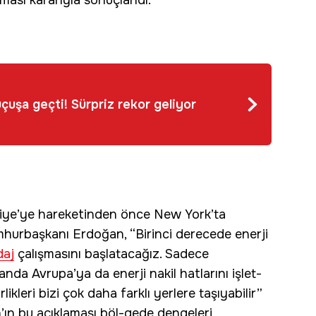
lması kararıyla sonuçlandı.
 uçuşa geçti! Sürpriz rekor geliyor
kiye’ye hareketinden önce New York’ta
mhurbaşkanı Erdoğan, “Birinci derecede enerji
daj
çalışmasını başlatacağız. Sadece
nda Avrupa’ya da enerji nakil hatlarını işlet-
likleri bizi çok daha farklı yerlere taşıyabilir”
ın bu açıklaması böl-gede dengeleri