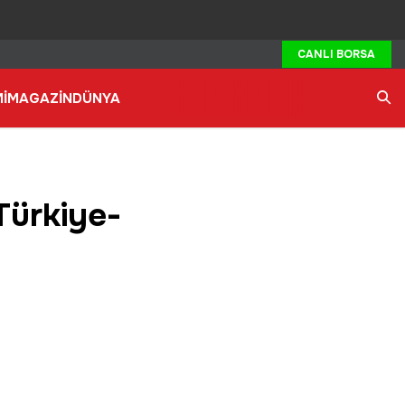
CANLI BORSA
İ
MAGAZİN
DÜNYA
Ara
Türkiye-