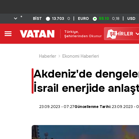
°
13.703
55.10
BİST
0
|
EURO
0,18
|
USD
Türkiye,
ŞE
HİRLER
Şehirlerinden Okunur
Haberler
Ekonomi Haberleri
Akdeniz'de dengeler
İsrail enerjide anlaşt
23.09.2023 - 07:27
Güncellenme Tarihi:
23.09.2023 - 