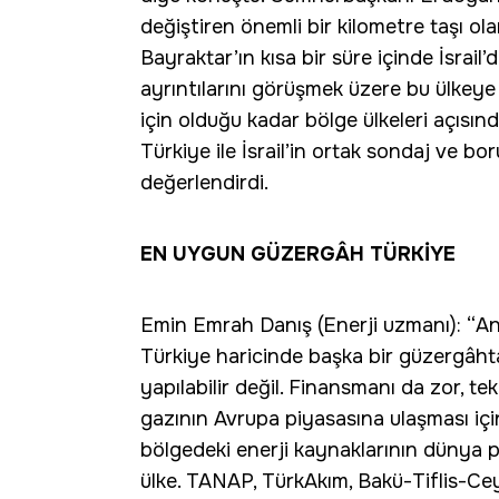
değiştiren önemli bir kilometre taşı ol
Bayraktar’ın kısa bir süre içinde İsrail
ayrıntılarını görüşmek üzere bu ülkeye g
için olduğu kadar bölge ülkeleri açısın
Türkiye ile İsrail’in ortak sondaj ve bo
değerlendirdi.
EN UYGUN GÜZERGÂH TÜRKİYE
Emin Emrah Danış (Enerji uzmanı): “A
Türkiye haricinde başka bir güzergâhtan
yapılabilir değil. Finansmanı da zor, t
gazının Avrupa piyasasına ulaşması iç
bölgedeki enerji kaynaklarının dünya pi
ülke. TANAP, TürkAkım, Bakü-Tiflis-Cey