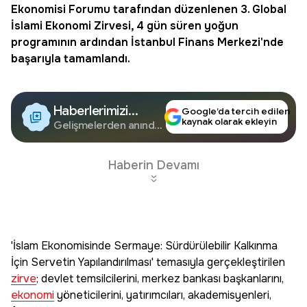
Ekonomisi Forumu tarafından düzenlenen
3. Global
İslami Ekonomi Zirvesi
, 4 gün süren yoğun
programının ardından İstanbul Finans Merkezi'nde
başarıyla tamamlandı.
Haberlerimizi
Google’da tercih edilen
kaynak olarak ekleyin
Google'da Takip
Gelişmelerden anında
haberdar olun.
Edin
Haberin Devamı
'İslam Ekonomisinde Sermaye: Sürdürülebilir Kalkınma
İçin Servetin Yapılandırılması' temasıyla gerçekleştirilen
zirve
; devlet temsilcilerini, merkez bankası başkanlarını,
ekonomi
yöneticilerini, yatırımcıları, akademisyenleri,