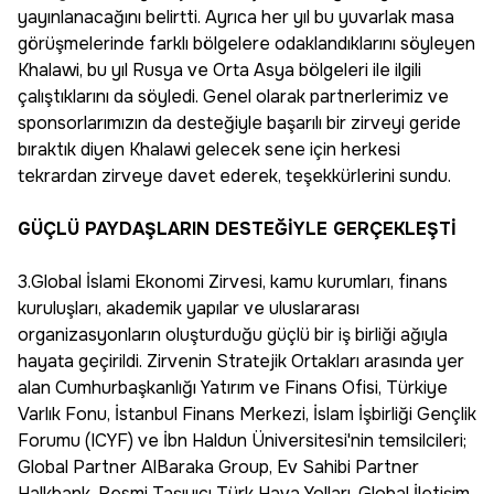
yayınlanacağını belirtti. Ayrıca her yıl bu yuvarlak masa
görüşmelerinde farklı bölgelere odaklandıklarını söyleyen
Khalawi, bu yıl Rusya ve Orta Asya bölgeleri ile ilgili
çalıştıklarını da söyledi. Genel olarak partnerlerimiz ve
sponsorlarımızın da desteğiyle başarılı bir zirveyi geride
bıraktık diyen Khalawi gelecek sene için herkesi
tekrardan zirveye davet ederek, teşekkürlerini sundu.
GÜÇLÜ PAYDAŞLARIN DESTEĞİYLE GERÇEKLEŞTİ
3.Global İslami Ekonomi Zirvesi, kamu kurumları, finans
kuruluşları, akademik yapılar ve uluslararası
organizasyonların oluşturduğu güçlü bir iş birliği ağıyla
hayata geçirildi. Zirvenin Stratejik Ortakları arasında yer
alan Cumhurbaşkanlığı Yatırım ve Finans Ofisi, Türkiye
Varlık Fonu, İstanbul Finans Merkezi, İslam İşbirliği Gençlik
Forumu (ICYF) ve İbn Haldun Üniversitesi'nin temsilcileri;
Global Partner AlBaraka Group, Ev Sahibi Partner
Halkbank, Resmi Taşıyıcı Türk Hava Yolları, Global İletişim