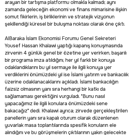
arayan bir tartışma platformu olmakla kalmadı; aynı
zamanda geleceğin ekonomi ve finans mimarisine ilişkin
somut fikirlerin, iş birliklerinin ve stratejik vizyonun
şekillendiği küresel bir buluşma noktası olarak öne çıktı.
AlBaraka İslam Ekonomisi Forumu Genel Sekreteri
Yousef Hassan Khalawi yaptığı kapanış konuşmasında
zirvenin 4 günlük genel bir özetine yer verirken, başarılı
bir programa imza atıldığını, her yıl farklı bir konuya
odaklandıklarını bu yıl sermaye ile ilgili konuya yer
verdiklerini önümüzdeki yıl ise İslami yatırım ve bankacılık
üzerine odaklanacaklarını açıkladı. İslami bankacılığın
faizsiz olmasının yanı sıra herhangi bir katkı da
sağlamaması gerektiğini vurguladı. "Bunu nasıl
yapacağımız ile ilgili konulara önümüzdeki sene
bakacağız" dedi. Khalawi ayrıca; zirvede gerçekleştirilen
panellerin yanı sıra kapalı oturum olarak düzenlenen
yuvarlak masa toplantılarında spesifik konuların ele
alındığını ve bu görüşmelerin çıktılarının yakın gelecekte