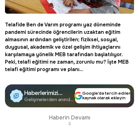
Telafide Ben de Varım programı yaz döneminde
pandemi sürecinde öğrencilerin uzaktan eğitim
almasının ardından geliştirilen; fiziksel, sosyal,
duygusal, akademik ve özel gelişim ihtiyaçlarını
karşılamaya yönelik MEB tarafından başlatılıyor.
Peki,
telafi eğitimi
ne zaman, zorunlu mu? İşte MEB
telafi eğitimi programı ve planı…
Haberlerimizi
Google’da tercih edilen
kaynak olarak ekleyin
Google'da Takip
Gelişmelerden anında
haberdar olun.
Edin
Haberin Devamı