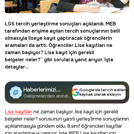
LGS tercih yerleştirme sonuçları açıklandı. MEB
tarafından erişime açılan tercih sonuçlarının belli
olmasıyla liseye kayıt yaptıracak öğrencilerin
aramaları da arttı. Öğrenciler
Lise kayıtları
ne
zaman başlıyor? Lise kayıt için gerekli
belgeler neler?” gibi sorulara yanıt arıyor. İşte
detaylar…
Haberlerimizi
Google’da tercih edilen
kaynak olarak ekleyin
Google'da Takip
Gelişmelerden anında
haberdar olun.
Edin
Lise kayıtları
ne zaman başlıyor, lise kayıt için gerekli
belgeler neler? sorusunun yanıtı yerleştirme sonuçlarının
açıklanmasıyla gündem oldu. 8.sınıf öğrencileri kayıtlar
için araştırmaya yapıyor. İşte MEB Lise kayıtları için