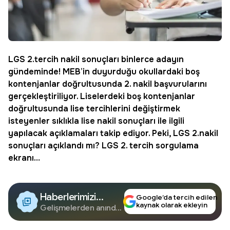
LGS 2.tercih nakil sonuçları binlerce adayın
gündeminde! MEB’in duyurduğu okullardaki boş
kontenjanlar doğrultusunda 2. nakil başvurularını
gerçekleştiriliyor. Liselerdeki boş kontenjanlar
doğrultusunda lise tercihlerini değiştirmek
isteyenler sıklıkla lise nakil sonuçları ile ilgili
yapılacak açıklamaları takip ediyor. Peki, LGS 2.nakil
sonuçları açıklandı mı? LGS 2. tercih sorgulama
ekranı…
Haberlerimizi
Google’da tercih edilen
kaynak olarak ekleyin
Google'da Takip
Gelişmelerden anında
haberdar olun.
Edin