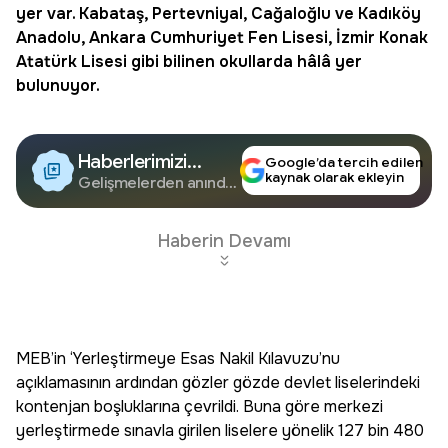
yer var. Kabataş, Pertevniyal, Cağaloğlu ve Kadıköy
Anadolu, Ankara Cumhuriyet Fen Lisesi, İzmir Konak
Atatürk Lisesi gibi bilinen okullarda hâlâ yer
bulunuyor.
Haberlerimizi
Google’da tercih edilen
kaynak olarak ekleyin
Google'da Takip
Gelişmelerden anında
haberdar olun.
Edin
Haberin Devamı
MEB’in ‘Yerleştirmeye Esas Nakil Kılavuzu’nu
açıklamasının ardından gözler gözde devlet liselerindeki
kontenjan boşluklarına çevrildi. Buna göre merkezi
yerleştirmede sınavla girilen liselere yönelik 127 bin 480