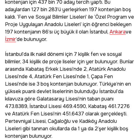
kontenjan için 437 bin 70 aday tercih yaptı. Bu
adaylardan 127 bin 283’ü yerleşirken 197 kontenjan boş
kaldı. ‘Fen ve Sosyal Bilimler Liseleri’ ile ‘Özel Program ve
Proje Uygulayan Anadolu Liseleri’ için öğrenci bekleyen
197 kontenjanın 86’sı üç büyük il olan İstanbul,
Ankara
ve
İzmir
’de bulunuyor.
İstanbul’da ilk nakil dönemi için 7 kişilik fen ve sosyal
bilimler, 34 kişilik de proje liseler için yer bulunuyor. Bunlar
arasında Kabataş Erkek Lisesi’nde 2, Atatürk Anadolu
Lisesi’nde 4, Atatürk Fen Lisesi’nde 1, Çapa Fen
Lisesi’nde ise 3 boş kontenjan bulunuyor. Türkiye’nin en
yüksek puanlı devlet liselerinin bulunduğu İstanbul’da
kılavuza göre Galatasaray Lisesi’nin taban puanı
473.8389, İstanbul Lisesi 469.4590, Kabataş 461.7276
ve Atatürk Fen Lisesi’nin 451.6437 olarak gerçekleşti.
Pertevniyal Lisesi, Cağaloğlu ve Kadıköy Anadolu
Liseleri gibi tanınan okullarda da 1 ya da 2’şer kişilik boş
kontenjan bulunuyor.