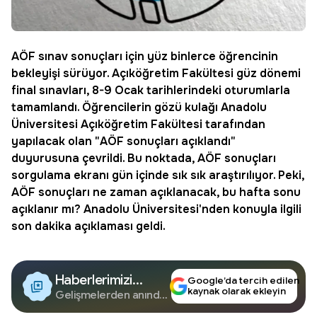
AÖF sınav sonuçları için yüz binlerce öğrencinin
bekleyişi sürüyor. Açıköğretim Fakültesi güz dönemi
final sınavları, 8-9 Ocak tarihlerindeki oturumlarla
tamamlandı. Öğrencilerin gözü kulağı
Anadolu
Üniversitesi
Açıköğretim Fakültesi tarafından
yapılacak olan "
AÖF sonuçları açıklandı
"
duyurusuna çevrildi. Bu noktada,
AÖF sonuçları
sorgulama ekranı gün içinde sık sık araştırılıyor. Peki,
AÖF sonuçları ne zaman açıklanacak
, bu hafta sonu
açıklanır mı? Anadolu Üniversitesi'nden konuyla ilgili
son dakika açıklaması geldi.
Haberlerimizi
Google’da tercih edilen
kaynak olarak ekleyin
Google'da Takip
Gelişmelerden anında
haberdar olun.
Edin