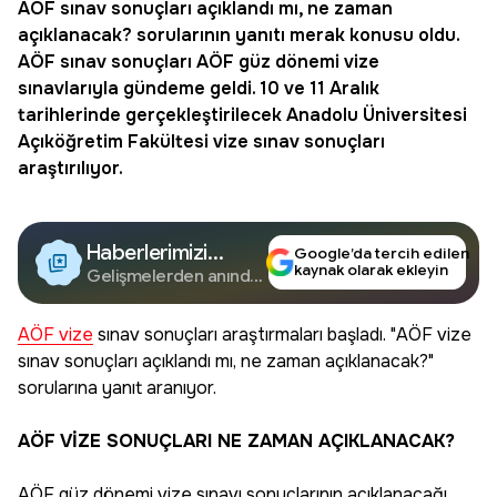
AÖF sınav sonuçları
açıklandı mı, ne zaman
açıklanacak? sorularının yanıtı merak konusu oldu.
AÖF sınav sonuçları AÖF güz dönemi vize
sınavlarıyla gündeme geldi. 10 ve 11 Aralık
tarihlerinde gerçekleştirilecek Anadolu Üniversitesi
Açıköğretim Fakültesi vize sınav sonuçları
araştırılıyor.
Haberlerimizi
Google’da tercih edilen
kaynak olarak ekleyin
Google'da Takip
Gelişmelerden anında
haberdar olun.
Edin
AÖF vize
sınav sonuçları araştırmaları başladı. "AÖF vize
sınav sonuçları açıklandı mı, ne zaman açıklanacak?"
sorularına yanıt aranıyor.
AÖF VİZE SONUÇLARI NE ZAMAN AÇIKLANACAK?
AÖF güz dönemi vize sınavı sonuçlarının açıklanacağı