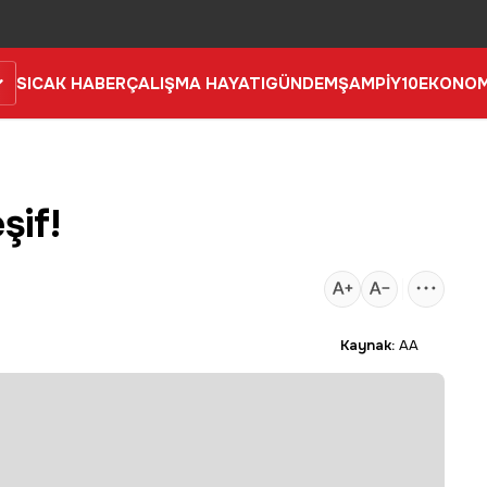
SICAK HABER
ÇALIŞMA HAYATI
GÜNDEM
ŞAMPİY10
EKONOM
şif!
Kaynak:
AA