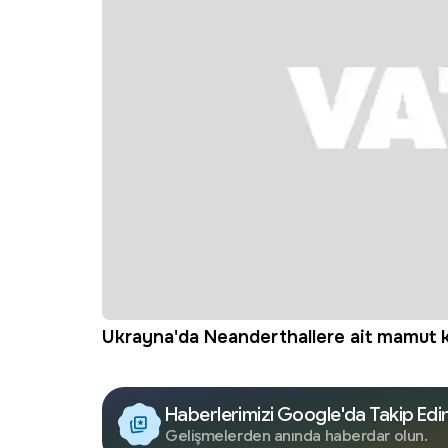
Ukrayna'da Neanderthallere ait mamut ke
Haberlerimizi Google'da Takip Edi
Gelişmelerden anında haberdar olun.