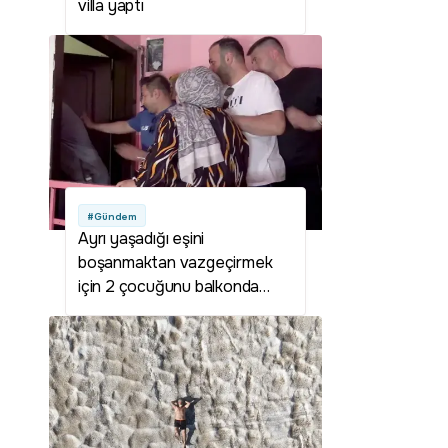
villa yaptı
#Gündem
Ayrı yaşadığı eşini
boşanmaktan vazgeçirmek
için 2 çocuğunu balkonda
alıkoydu