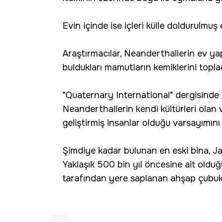
Evin içinde ise içleri külle doldurulmu
Araştırmacılar, Neanderthallerin ev ya
buldukları mamutların kemiklerini toplad
"Quaternary International" dergisinde
Neanderthallerin kendi kültürleri olan v
geliştirmiş insanlar olduğu varsayımını
Şimdiye kadar bulunan en eski bina, J
Yaklaşık 500 bin yıl öncesine ait oldu
tarafından yere saplanan ahşap çubukla