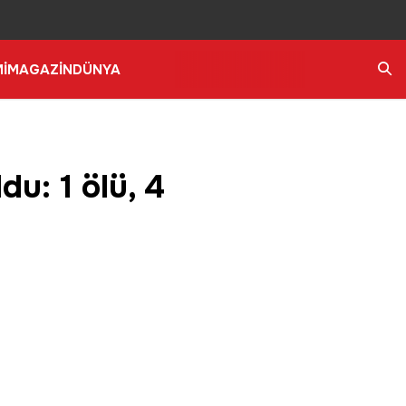
İ
MAGAZİN
DÜNYA
Ara
du: 1 ölü, 4