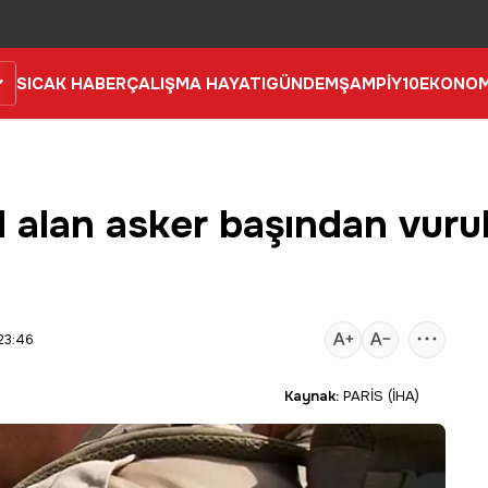
SICAK HABER
ÇALIŞMA HAYATI
GÜNDEM
ŞAMPİY10
EKONOM
l alan asker başından vurul
23:46
Kaynak:
PARİS (İHA)