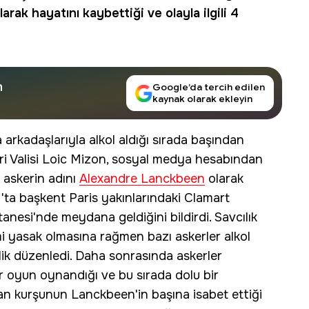
rak hayatını kaybettiği ve olayla ilgili 4
n
Google’da tercih edilen
kaynak olarak ekleyin
 arkadaşlarıyla alkol aldığı sırada başından
eri Valisi Loic Mizon, sosyal medya hesabından
 askerin adını
Alexandre Lanckbeen
olarak
at'ta başkent Paris yakınlarındaki Clamart
anesi'nde meydana geldiğini bildirdi. Savcılık
mi yasak olmasına rağmen bazı askerler alkol
ik düzenledi. Daha sonrasında askerler
ir oyun oynandığı ve bu sırada dolu bir
an kurşunun Lanckbeen'in başına isabet ettiği