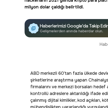
hackerların 2021 yılında kripto para plat
milyon dolar çaldığı belirtildi.
Haberlerimizi Google'da Takip Edi
Gelişmelerden anında haberdar olun.
Hab
ABD merkezli 60'tan fazla ülkede devle
şirketlerine araştırma yapan Chainalysi
firmalarını ve merkezi borsaları hedef a
kontrollü adreslere aktarıldığı ifade edi
çalınmış dijital kimlikler, kod açıkları, 
mühendislikten yararlandığı vurgulandı