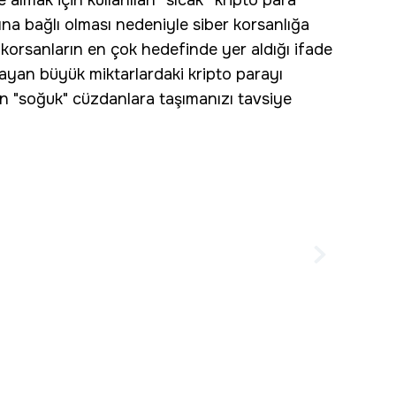
almak için kullanılan “sıcak” kripto para
ına bağlı olması nedeniyle siber korsanlığa
korsanların en çok hedefinde yer aldığı ifade
ayan büyük miktarlardaki kripto parayı
n "soğuk" cüzdanlara taşımanızı tavsiye
yatlarında son dakika! Birden yükseldi!
eum, Dogecoin, Shiba...