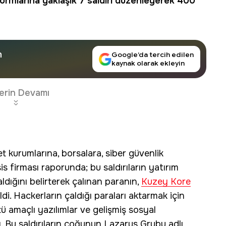
formlarına yaklaşık 7 saldırı düzenleyerek 400
n
Google’da tercih edilen
kaynak olarak ekleyin
erin Devamı
t kurumlarına, borsalara, siber güvenlik
s firması raporunda; bu saldırıların yatırım
ldığını belirterek çalınan paranın,
Kuzey Kore
ldi. Hackerların çaldığı paraları aktarmak için
kötü amaçlı yazılımlar ve gelişmiş sosyal
. Bu saldırıların çoğunun Lazarus Grubu adlı