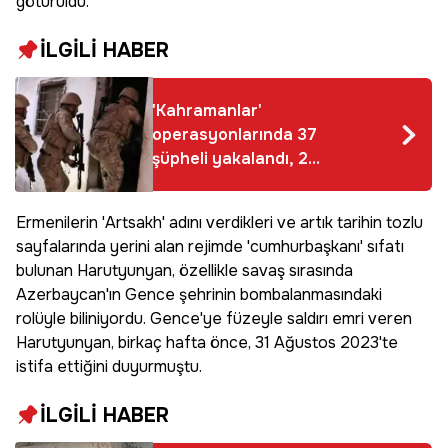
götürüldü.
İLGİLİ HABER
'Kahramanlar'
operasyonlarında 37
şüpheli yakalandı, 2
terörist etkisiz hale
getirildi
Ermenilerin 'Artsakh' adını verdikleri ve artık tarihin tozlu
sayfalarında yerini alan rejimde 'cumhurbaşkanı' sıfatı
bulunan Harutyunyan, özellikle savaş sırasında
Azerbaycan'ın Gence şehrinin bombalanmasındaki
rolüyle biliniyordu. Gence'ye füzeyle saldırı emri veren
Harutyunyan, birkaç hafta önce, 31 Ağustos 2023'te
istifa ettiğini duyurmuştu.
İLGİLİ HABER