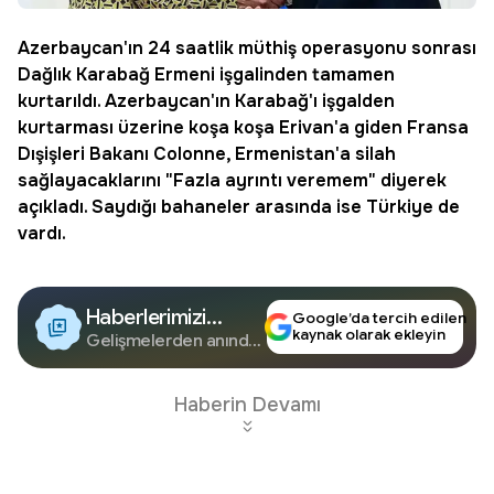
Azerbaycan'ın 24 saatlik müthiş operasyonu sonrası
Dağlık Karabağ Ermeni işgalinden tamamen
kurtarıldı. Azerbaycan'ın Karabağ'ı işgalden
kurtarması üzerine koşa koşa Erivan'a giden Fransa
Dışişleri Bakanı Colonne,
Ermenistan
'a silah
sağlayacaklarını "Fazla ayrıntı veremem" diyerek
açıkladı. Saydığı bahaneler arasında ise Türkiye de
vardı.
Haberlerimizi
Google’da tercih edilen
kaynak olarak ekleyin
Google'da Takip
Gelişmelerden anında
haberdar olun.
Edin
Haberin Devamı