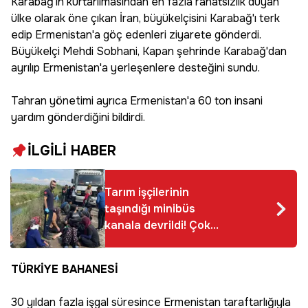
Karabağ'ın kurtarılmasından en fazla rahatsızlık duyan
ülke olarak öne çıkan İran, büyükelçisini Karabağ'ı terk
edip Ermenistan'a göç edenleri ziyarete gönderdi.
Büyükelçi Mehdi Sobhani, Kapan şehrinde Karabağ'dan
ayrılıp Ermenistan'a yerleşenlere desteğini sundu.
Tahran yönetimi ayrıca Ermenistan'a 60 ton insani
yardım gönderdiğini bildirdi.
İLGİLİ HABER
Tarım işçilerinin
taşındığı minibüs
kanala devrildi! Çok
sayıda yaralı var
TÜRKİYE BAHANESİ
30 yıldan fazla işgal süresince Ermenistan taraftarlığıyla