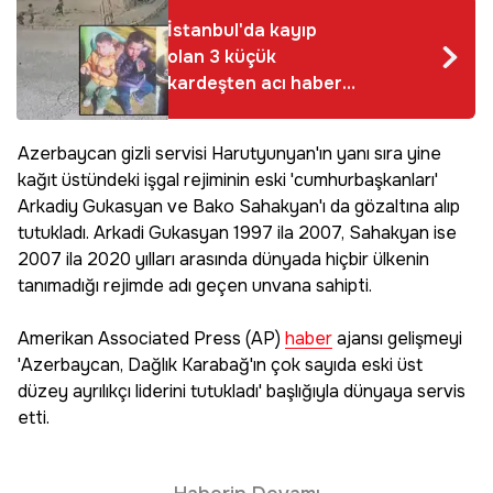
İstanbul'da kayıp
olan 3 küçük
kardeşten acı haber
geldi! Cansız
bedenleri inşaat
Azerbaycan gizli servisi Harutyunyan'ın yanı sıra yine
temelinde bulundu
kağıt üstündeki işgal rejiminin eski 'cumhurbaşkanları'
Arkadiy Gukasyan ve Bako Sahakyan'ı da gözaltına alıp
tutukladı. Arkadi Gukasyan 1997 ila 2007, Sahakyan ise
2007 ila 2020 yılları arasında dünyada hiçbir ülkenin
tanımadığı rejimde adı geçen unvana sahipti.
Amerikan Associated Press (AP)
haber
ajansı gelişmeyi
'Azerbaycan, Dağlık Karabağ'ın çok sayıda eski üst
düzey ayrılıkçı liderini tutukladı' başlığıyla dünyaya servis
etti.