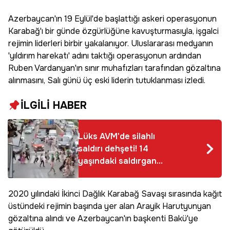
Azerbaycan'ın 19 Eylül'de başlattığı askeri operasyonun
Karabağ'ı bir günde özgürlüğüne kavuşturmasıyla, işgalci
rejimin liderleri birbir yakalanıyor. Uluslararası medyanın
'yıldırım harekatı' adını taktığı operasyonun ardından
Ruben Vardanyan'ın sınır muhafızları tarafından gözaltına
alınmasını, Salı günü üç eski liderin tutuklanması izledi.
İLGİLİ HABER
Lüks AVM'de silahlı
saldırı dehşeti! 14
yaşındaki saldırgan
kurşun yağdırdı 3 kişi
hayatını kaybetti
2020 yılındaki İkinci Dağlık Karabağ Savaşı sırasında kağıt
üstündeki rejimin başında yer alan Arayik Harutyunyan
gözaltına alındı ve Azerbaycan'ın başkenti Bakü'ye